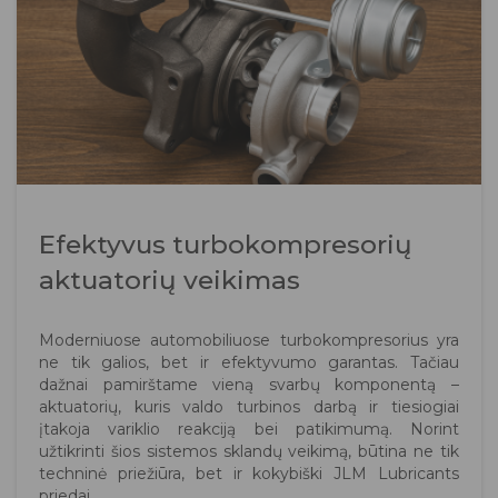
Efektyvus turbokompresorių
aktuatorių veikimas
Moderniuose automobiliuose turbokompresorius yra
ne tik galios, bet ir efektyvumo garantas. Tačiau
dažnai pamirštame vieną svarbų komponentą –
aktuatorių, kuris valdo turbinos darbą ir tiesiogiai
įtakoja variklio reakciją bei patikimumą. Norint
užtikrinti šios sistemos sklandų veikimą, būtina ne tik
techninė priežiūra, bet ir kokybiški JLM Lubricants
priedai.