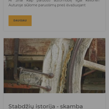
Ar žinai kaip paruošti automobilį ilgai kelionei?
Auturoje siūlome paruošimą prieš išvažiuojant
DAUGIAU
Stabdžių istorija - skamba