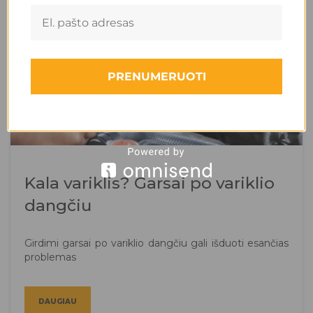
PRENUMERUOTI
Kala variklis? Garsai po variklio
dangčiu
Girdimi garsai po variklio dangčiu gali išduoti esančias
problemas
DAUGIAU