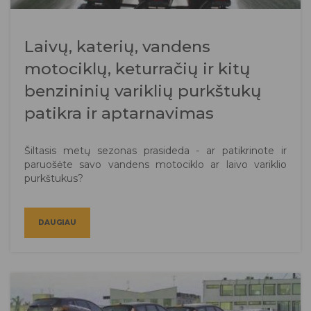
Laivų, katerių, vandens
motociklų, keturračių ir kitų
benzininių variklių purkštukų
patikra ir aptarnavimas
Šiltasis metų sezonas prasideda - ar patikrinote ir
paruošėte savo vandens motociklo ar laivo variklio
purkštukus?
DAUGIAU