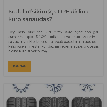
Kodėl užsikimšęs DPF didina
kuro sąnaudas?
Reguliariai prižiūrint DPF filtrą, kuro sąnaudos gali
sumažėti apie 5–10%, priklausomai nuo vairavimo
sąlygų ir variklio būklės. Tai ypač pastebima ilgesnėse
kelionėse ir mieste, kur dažnas regeneracijos procesas
didina kuro suvartojimą.
DAUGIAU