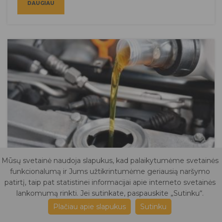
DAUGIAU
Mūsų svetainė naudoja slapukus, kad palaikytumėme svetainės
funkcionalumą ir Jums užtikrintumėme geriausią naršymo
Automobilio alyva ir jos svarba
patirtį, taip pat statistinei informacijai apie interneto svetainės
lankomumą rinkti. Jei sutinkate, paspauskite „Sutinku“.
Tikrai nevisi žinome kokį svarbų vadimenį vaidina
Plačiau apie slapukus
Sutinku
tepalas automobilio variklyje