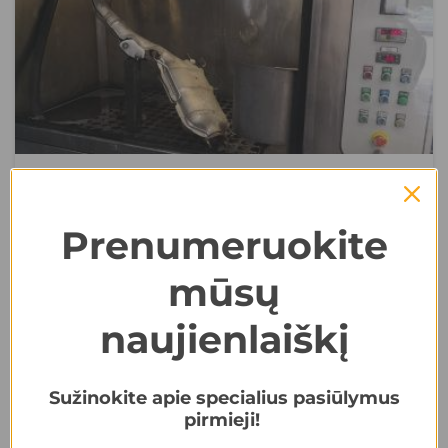
DPF regeneracija - priverstinis
Prenumeruokite
filtro valymas
mūsų
Ar aktyvi kietųjų dalelių filtro regeneracija veiksminga?
naujienlaiškį
DAUGIAU
Sužinokite apie specialius pasiūlymus
pirmieji!