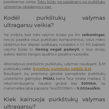
pasiekiamas vietas.
Tokiu būdu yra pašalinami visi purkštukų
užteršimai, oksidacijos ir pan.
Kodėl purkštukų valymas
ultragarsu veikia?
Yra įrodyta, kad toks valymo būdas yra itin
veiksmingas
,
nes jis pasiekia visus purkštuko komponentus, visus mikro
įdubimus kur slepiasi susikaupę nuosėdos ir t.t Kiti paprasti
valymo būdai to
tiesiog negali padaryti
, o šiuo atveju
aukšto dažnio bangos išjudina ir pašalina nuosėdas.
Alternatyvus priežiūrinis purkštukų valymas naudojant JLM
purkštukų valiklį-
Dyzelinių purkštukų valiklis JLM
Naudojant šią priemonę gerokai pamažinsite purkštukų
užsiteršimo galimybę
- PIGIAI,
kaina 7eur (realiai mažiau). Jį
rekomenduojama naudoti grubiai kas
3000km
, tai
matematika labai paprasta 7eur/3000km =
0.002eur/km
Kiek kainuoja purkštukų valymas
ultragarsu?