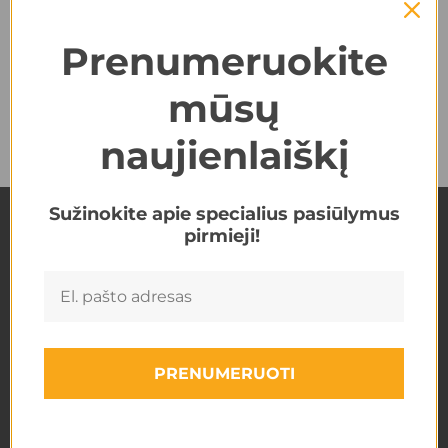
Prenumeruokite
mūsų
naujienlaiškį
Sužinokite apie specialius pasiūlymus
pirmieji!
Kompiuterinė diagnostika
Dyzelinių variklių diagnostika
Automobilio patikra prieš perkant
Akumuliatorių patikra
Dyzelinių variklių remontas
PRENUMERUOTI
Variklio kapitalinis remontas
Variklio galvutės patikra ir remontas
Turbinų remontas