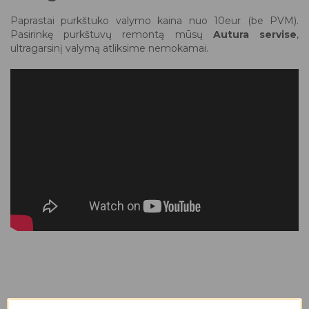
Paprastai purkštuko valymo kaina nuo 10eur (be PVM).
Pasirinkę purkštuvų remontą mūsų
Autura servise
,
ultragarsinį valymą atliksime nemokamai.