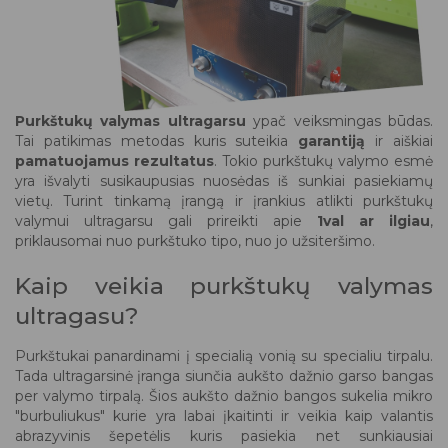
Purkštukų valymas ultragarsu
ypač veiksmingas būdas.
Tai patikimas metodas kuris suteikia
garantiją
ir aiškiai
pamatuojamus rezultatus
. Tokio purkštukų valymo esmė
yra išvalyti susikaupusias nuosėdas iš sunkiai pasiekiamų
vietų. Turint tinkamą įrangą ir įrankius atlikti purkštukų
valymui ultragarsu gali prireikti apie
1val ar ilgiau
,
priklausomai nuo purkštuko tipo, nuo jo užsiteršimo.
Kaip veikia purkštukų valymas
ultragasu?
Purkštukai panardinami į specialią vonią su specialiu tirpalu.
Tada ultragarsinė įranga siunčia aukšto dažnio garso bangas
per valymo tirpalą. Šios aukšto dažnio bangos sukelia mikro
"burbuliukus" kurie yra labai įkaitinti ir veikia kaip valantis
abrazyvinis šepetėlis kuris pasiekia net sunkiausiai