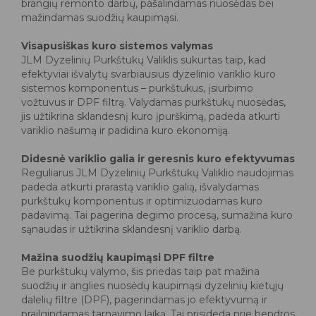
brangių remonto darbų, pašalindamas nuosėdas bei
mažindamas suodžių kaupimąsi.
Visapusiškas kuro sistemos valymas
JLM Dyzelinių Purkštukų Valiklis sukurtas taip, kad
efektyviai išvalytų svarbiausius dyzelinio variklio kuro
sistemos komponentus – purkštukus, įsiurbimo
vožtuvus ir DPF filtrą. Valydamas purkštukų nuosėdas,
jis užtikrina sklandesnį kuro įpurškimą, padeda atkurti
variklio našumą ir padidina kuro ekonomiją.
Didesnė variklio galia ir geresnis kuro efektyvumas
Reguliarus JLM Dyzelinių Purkštukų Valiklio naudojimas
padeda atkurti prarastą variklio galią, išvalydamas
purkštukų komponentus ir optimizuodamas kuro
padavimą. Tai pagerina degimo procesą, sumažina kuro
sąnaudas ir užtikrina sklandesnį variklio darbą.
Mažina suodžių kaupimąsi DPF filtre
Be purkštukų valymo, šis priedas taip pat mažina
suodžių ir anglies nuosėdų kaupimąsi dyzelinių kietųjų
dalelių filtre (DPF), pagerindamas jo efektyvumą ir
prailgindamas tarnavimo laiką. Tai prisideda prie bendros