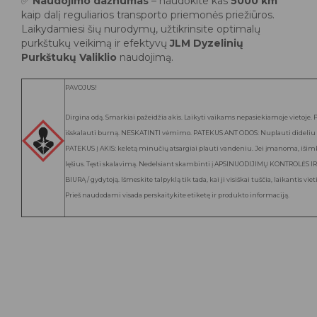
✅
Naudojimo dažnumas
– naudokite kas
5000 km
kaip dalį reguliarios transporto priemonės priežiūros.
Laikydamiesi šių nurodymų, užtikrinsite optimalų
purkštukų veikimą ir efektyvų
JLM Dyzelinių
Purkštukų Valiklio
naudojimą.
PAVOJUS!
Dirgina odą. Smarkiai pažeidžia akis. Laikyti vaikams nepasiekiamoje vietoje. 
išskalauti burną. NESKATINTI vėmimo. PATEKUS ANT ODOS: Nuplauti dideliu 
PATEKUS Į AKIS: keletą minučių atsargiai plauti vandeniu. Jei įmanoma, išim
lęšius. Tęsti skalavimą. Nedelsiant skambinti į APSINUODIJIMŲ KONTROLĖS 
BIURĄ / gydytoją. Išmeskite talpyklą tik tada, kai ji visiškai tuščia, laikantis viet
Prieš naudodami visada perskaitykite etiketę ir produkto informaciją.