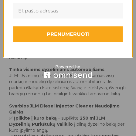
pagerindamas išmetamųjų dujų srautą.
✅
Didina cetano skaičių ir gerina sutepimą
–
pagerina degimo efektyvumą ir apsaugo kuro sistemos
dalis nuo susidėvėjimo.
Paprasta naudoti
PRENUMERUOTI
Tiesiog įpilkite
250 ml JLM Dyzelinių Purkštukų
Valiklio
į pilną kuro baką kas
3 000 mylių (4 800 km)
,
kad užtikrintumėte nuolatinę variklio priežiūrą ir geresnį
našumą.
Tinka visiems dyzeliniams automobiliams
JLM Dyzelinių Purkštukų Valiklis yra tinkamas visų
markių ir modelių dyzeliniams automobiliams. Jis
padeda išlaikyti kuro sistemą švarią ir efektyvią, išvengti
brangių remontų bei prailginti variklio tarnavimo laiką.
Svarbios JLM Diesel Injector Cleaner Naudojimo
Gairės
✅
Įpilkite į kuro baką
– supilkite
250 ml JLM
Dyzelinių Purkštukų Valiklio
į pilną dyzelino baką per
kuro įpylimo angą.