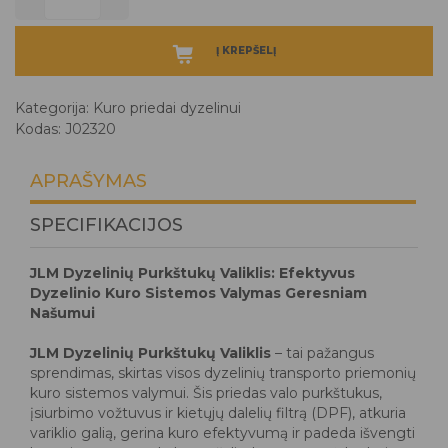
Į KREPŠELĮ
Kategorija:
Kuro priedai dyzelinui
Kodas: J02320
APRAŠYMAS
SPECIFIKACIJOS
JLM Dyzelinių Purkštukų Valiklis: Efektyvus
Dyzelinio Kuro Sistemos Valymas Geresniam
Našumui
JLM Dyzelinių Purkštukų Valiklis
– tai pažangus
sprendimas, skirtas visos dyzelinių transporto priemonių
kuro sistemos valymui. Šis priedas valo purkštukus,
įsiurbimo vožtuvus ir kietųjų dalelių filtrą (DPF), atkuria
variklio galią, gerina kuro efektyvumą ir padeda išvengti