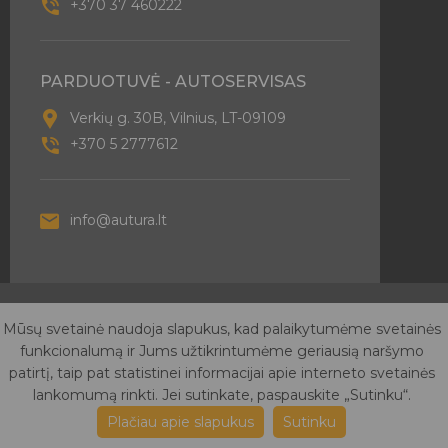
+370 37 460222
PARDUOTUVĖ - AUTOSERVISAS
Verkių g. 30B, Vilnius, LT-09109
+370 5 2777612
info@autura.lt
© 2026 Autura - Visos teisės saugomos. Sukurta
Mūsų svetainė naudoja slapukus, kad palaikytumėme svetainės
SubconIT
funkcionalumą ir Jums užtikrintumėme geriausią naršymo
Dėl PVM sąskaitų išrašymo
Privatumo taisyklės
Pirkimo
patirtį, taip pat statistinei informacijai apie interneto svetainės
taisyklės
lankomumą rinkti. Jei sutinkate, paspauskite „Sutinku“.
Plačiau apie slapukus
Sutinku