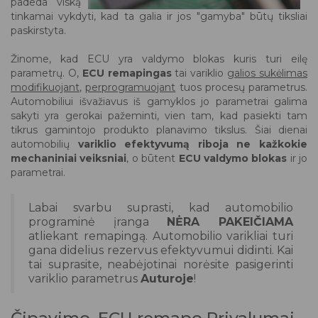
padeda viską
tinkamai vykdyti, kad ta galia ir jos "gamyba" būtų tiksliai
paskirstyta.
Žinome, kad ECU yra valdymo blokas kuris turi eilę
parametrų. O,
ECU remapingas
tai variklio
galios sukėlimas
modifikuojant
,
perprogramuojant
tuos procesų parametrus.
Automobiliui išvažiavus iš gamyklos jo parametrai galima
sakyti yra gerokai pažeminti, vien tam, kad pasiekti tam
tikrus gamintojo produkto planavimo tikslus. Šiai dienai
automobilių
variklio efektyvumą riboja ne kažkokie
mechaniniai veiksniai
, o būtent
ECU valdymo blokas
ir jo
parametrai.
Labai svarbu suprasti, kad automobilio
programinė įranga
NĖRA PAKEIČIAMA
atliekant remapingą. Automobilio varikliai turi
gana didelius rezervus efektyvumui didinti. Kai
tai suprasite, neabėjotinai norėsite pasigerinti
variklio parametrus
Auturoje
!
Čipavimo, ECU remapo Privalumai