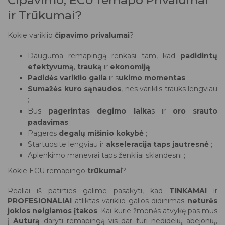
ir Trūkumai?
Kokie variklio
čipavimo privalumai
?
Dauguma remapingą renkasi tam, kad
padidintų
efektyvumą
,
trauką
ir
ekonomiją
;
Padidės variklio galia
ir s
ukimo momentas
;
Sumažės kuro sąnaudos
, nes variklis trauks lengviau
;
Bus
pagerintas degimo laika
s ir
oro srauto
padavimas
;
Pagerės
degalų mišinio kokybė
;
Startuosite lengviau ir
akseleracija taps jautresnė
;
Aplenkimo manevrai taps ženkliai sklandesni ;
Kokie ECU remapingo
trūkumai
?
Realiai iš patirties galime pasakyti, kad
TINKAMAI
ir
PROFESIONALIAI
atliktas variklio galios didinimas
neturės
jokios neigiamos įtakos
. Kai kurie žmonės atvykę pas mus
į
Auturą
daryti remapingą vis dar turi nedidelių abejonių,