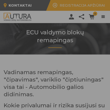
KONTAKTAI
REGISTRACIJA APŽIŪRAI
0
ECU valdymo blokų
remapingas
Vadinamas remapingas,
"čipavimas", variklio "čiptiuningas"
visa tai - Automobilio galios
didinimas.
Kokie privalumai ir rizika susijusi su