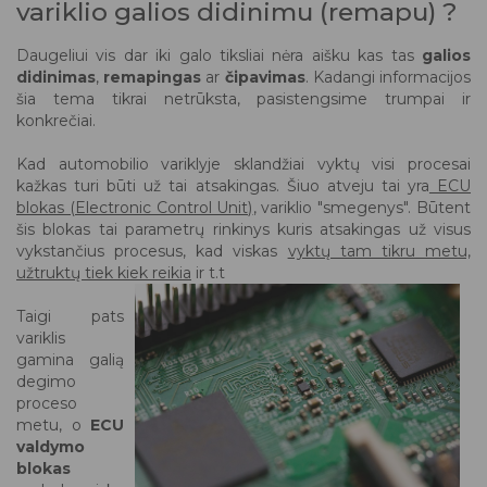
variklio galios didinimu (remapu) ?
Daugeliui vis dar iki galo tiksliai nėra aišku kas tas
galios
didinimas
,
remapingas
ar
čipavimas
. Kadangi informacijos
šia tema tikrai netrūksta, pasistengsime trumpai ir
konkrečiai.
Kad automobilio variklyje sklandžiai vyktų visi procesai
kažkas turi būti už tai atsakingas. Šiuo atveju tai yra
ECU
blokas (Electronic Control Unit)
, variklio "smegenys". Būtent
šis blokas tai parametrų rinkinys kuris atsakingas už visus
vykstančius procesus, kad viskas
vyktų tam tikru metu,
užtruktų tiek kiek reikia
ir t.t
Taigi pats
variklis
gamina galią
degimo
proceso
metu, o
ECU
valdymo
blokas