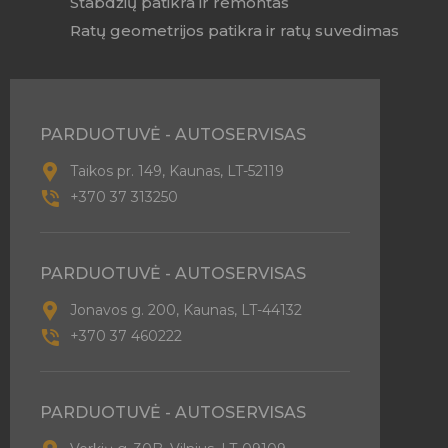
Stabdžių patikra ir remontas
Ratų geometrijos patikra ir ratų suvedimas
PARDUOTUVĖ - AUTOSERVISAS
Taikos pr. 149, Kaunas, LT-52119
+370 37 313250
PARDUOTUVĖ - AUTOSERVISAS
Jonavos g. 200, Kaunas, LT-44132
+370 37 460222
PARDUOTUVĖ - AUTOSERVISAS