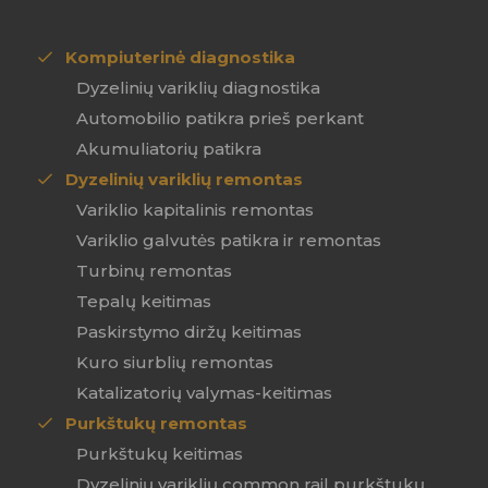
Kompiuterinė diagnostika
Dyzelinių variklių diagnostika
Automobilio patikra prieš perkant
Akumuliatorių patikra
Dyzelinių variklių remontas
Variklio kapitalinis remontas
Variklio galvutės patikra ir remontas
Turbinų remontas
Tepalų keitimas
Paskirstymo diržų keitimas
Kuro siurblių remontas
Katalizatorių valymas-keitimas
Purkštukų remontas
Purkštukų keitimas
Dyzelinių variklių common rail purkštukų