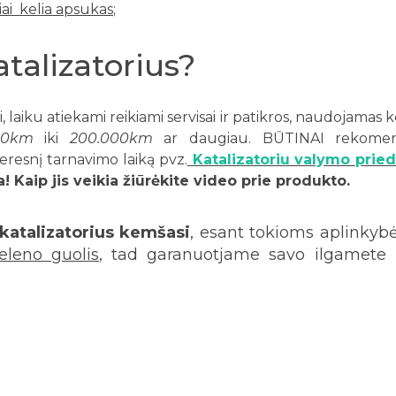
iai kelia apsukas
;
atalizatorius?
laiku atiekami reikiami servisai ir patikros, naudojamas 
00km
iki
200.000km
ar daugiau. B
ŪTINAI rekome
eresnį tarnavimo laiką pvz.
Katalizatoriu valymo prie
! Kaip jis veikia žiūrėkite video prie produkto.
katalizatorius kemšasi
, esant tokioms aplink
eleno guolis
, tad garanuotjame savo ilgamete p