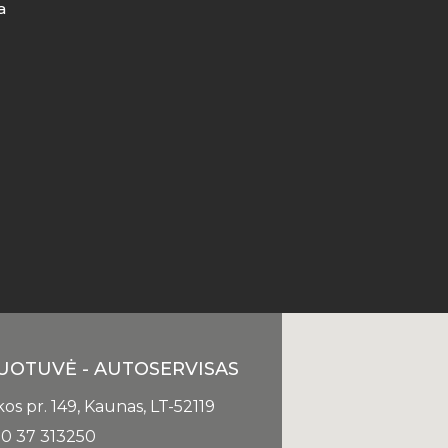
a
UOTUVĖ - AUTOSERVISAS
kos pr. 149, Kaunas, LT-52119
0 37 313250