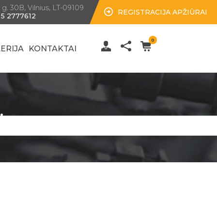
 g. 30B, Vilnius, LT-09109
REGISTRACIJA APŽIŪRAI
 5 2777612
0
ERIJA
KONTAKTAI
timas