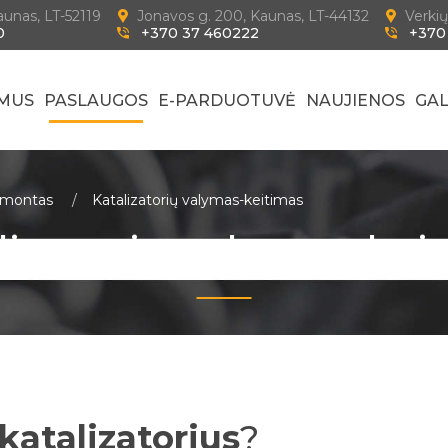
Kaunas, LT-52119
Jonavos g. 200, Kaunas, LT-44132
Verkių
0
+370 37 460222
+370
 MUS
PASLAUGOS
E-PARDUOTUVĖ
NAUJIENOS
GAL
remontas
Katalizatorių valymas-keitimas
lizatorių valymas-kei
katalizatorius
?