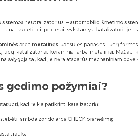
 sistemos neutralizatorius – automobilio išmetimo siste
gana sudėtingi procesai vykstantys katalizatoriuje, įv
aminės
arba
metalinės
kapsulės panašios į korį formos,
 tipų katalizatoriai:
keraminiai
arba
metaliniai
. Mažiau k
 sąlygoja tai, kad jie nėra atsparūs mechaniniam poveikiui,
us gedimo požymiai?
tatuoti, kad reikia patikrinti katalizatorių:
astebėti
lambda zondo
arba
CHECK
pranešimą;
;
rasta trauka
;