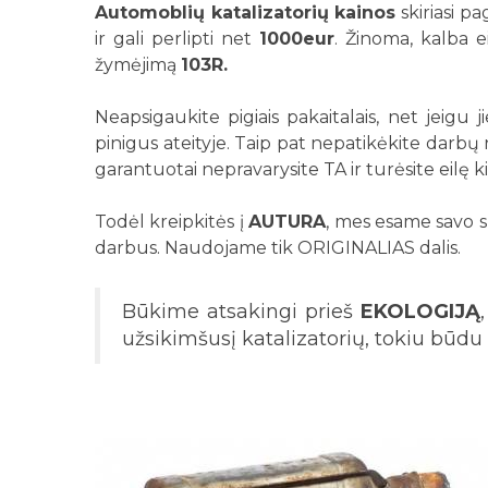
Automoblių katalizatorių kainos
skiriasi p
ir gali perlipti net
1000eur
. Žinoma, kalba 
žymėjimą
103R.
Neapsigaukite pigiais pakaitalais, net jeigu 
pinigus ateityje. Taip pat nepatikėkite darb
garantuotai nepravarysite TA ir turėsite eilę 
Todėl kreipkitės į
AUTURA
, mes esame savo sr
darbus. Naudojame tik ORIGINALIAS dalis.
Būkime atsakingi prieš
EKOLOGIJĄ
užsikimšusį katalizatorių, tokiu būd