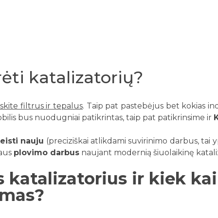
ėti katalizatorių?
skite filtrus ir tepalus
. Taip pat pastebėjus bet kokias ind
bilis bus nuodugniai patikrintas, taip pat patikrinsime ir
K
eisti nauju
(preciziškai atlikdami suvirinimo darbus, ta
iaus
plovimo darbus
naujant modernią šiuolaikinę katali
 katalizatorius ir kiek ka
vimas?