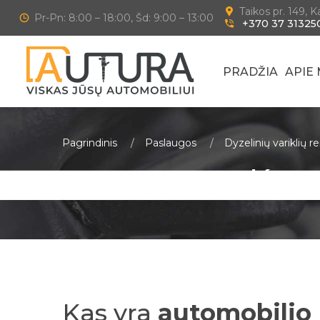
Taikos pr. 149, 
Pr-Pn: 8:00 – 18:00, Šd: 9:00 – 13:00
+370 37 31325
PRADŽIA
APIE
Pagrindinis
Paslaugos
Dyzelinių variklių 
Kata
Kas yra
automobilio 