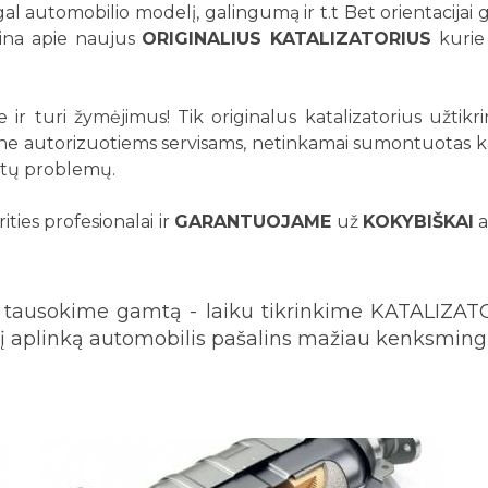
agal automobilio modelį, galingumą ir t.t Bet orientacijai
eina apie naujus
ORIGINALIUS KATALIZATORIUS
kurie
Prenumeruokite mūsų
naujienlaiškį
jie ir turi žymėjimus! Tik originalus katalizatorius užti
ų ne autorizuotiems servisams, netinkamai sumontuotas k
kitų problemų.
Sužinokite apie specialius pasiūlymus pirmieji!
ities profesionalai ir
GARANTUOJAME
už
KOKYBIŠKAI
a
, tausokime gamtą - laiku tikrinkime KATALIZA
PRENUMERUOTI
u į aplinką automobilis pašalins mažiau kenksmingų