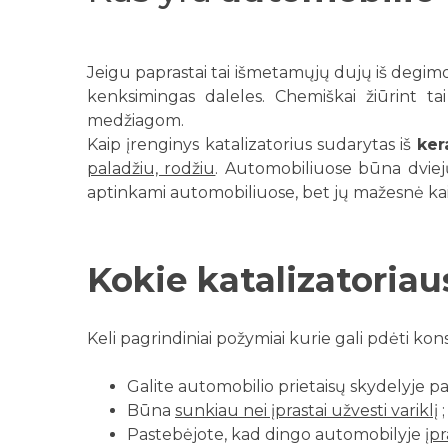
Jeigu paprastai tai išmetamųjų dujų iš degimo
kenksimingas daleles. Chemiškai žiūrint tai 
medžiagom.
Kaip įrenginys katalizatorius sudarytas iš
ker
paladžiu, rodžiu
. Automobiliuose būna dviejų
aptinkami automobiliuose, bet jų mažesnė kaina
Kokie katalizatoria
Keli pagrindiniai požymiai kurie gali pdėti kons
Galite automobilio prietaisų skydelyje p
Būna
sunkiau nei įprastai užvesti variklį
Pastebėjote, kad dingo automobilyje
įp