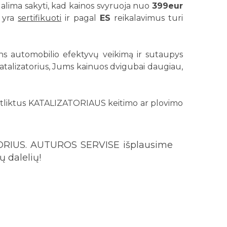
 galima sakyti, kad kainos svyruoja nuo
399eur
 yra
sertifikuoti
ir pagal
ES
reikalavimus turi
krins automobilio efektyvų veikimą ir sutaupys
atalizatorius, Jums kainuos dvigubai daugiau,
tliktus KATALIZATORIAUS keitimo ar plovimo
TORIUS. AUTUROS SERVISE išplausime
 dalelių!