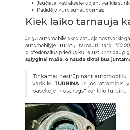
Jaučiate, kad
akseleruojant variklis sunk
Padidėjo
kuro sunaudojimas
;
Kiek laiko tarnauja k
Jeigu automobilis eksploatuojamas tvarkingai, 
automobilyje turėtų tarnauti tarp
150.0
profesionalius priedus kurie užtikrins daug g
sąlyginai maža, o nauda tikrai bus juntama
Tinkamai nesirūpinant automobiliu,
variklio
TURBINA
ir jos atraminis
v
pasekoje "nusprogs" variklio turbina.