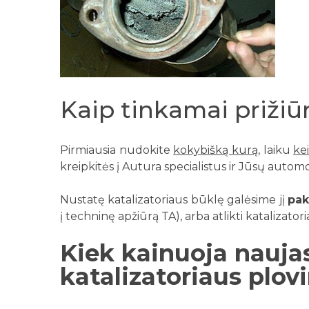
Kaip tinkamai prižiūr
Pirmiausia nudokite
kokybišką kurą
, laiku
kei
kreipkitės į Autura specialistus ir Jūsų automo
Nustatę katalizatoriaus būklę galėsime jį
pak
į techninę apžiūrą TA), arba atlikti katalizator
Kiek kainuoja naujas
katalizatoriaus plo