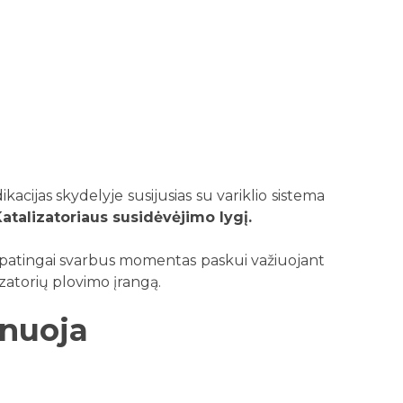
ikacijas skydelyje susijusias su variklio sistema
atalizatoriaus susidėvėjimo lygį.
i ypatingai svarbus momentas paskui važiuojant
zatorių plovimo įrangą.
inuoja