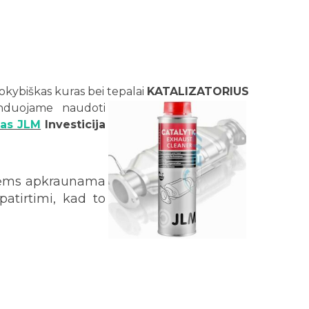
kokybiškas kuras bei tepalai
KATALIZATORIUS
nduojame naudoti
das JLM
Investicija
ybėms apkraunama
atirtimi, kad to