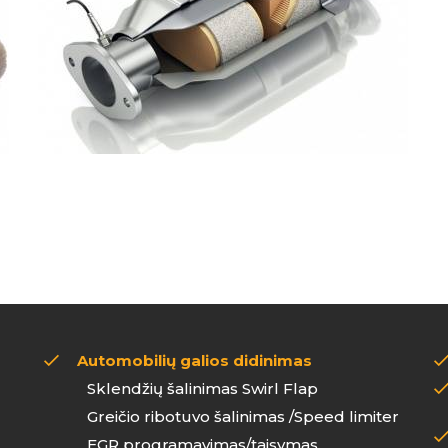
Automobilių galios didinimas
Sklendžių šalinimas Swirl Flap
Greičio ribotuvo šalinimas /Speed limiter
EGR programavimas/taisymas