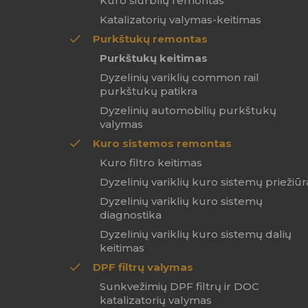
Kuro siurblių remontas
Katalizatorių valymas-keitimas
Purkštukų remontas
Purkštukų keitimas
Dyzelinių variklių common rail
purkštukų patikra
Dyzelinių automobilių purkštukų
valymas
Kuro sistemos remontas
Kuro filtro keitimas
Dyzelinių variklių kuro sistemų priežiūr
Dyzelinių variklių kuro sistemų
diagnostika
Dyzelinių variklių kuro sistemų dalių
keitimas
DPF filtrų valymas
Sunkvežimių DPF filtrų ir DOC
katalizatorių valymas