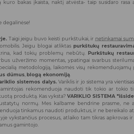
 kuro bakas įkaista, naktį atvėsta- taip susidaro ras
e degalinėse!
je.
Taigi jeigu buvo keisti purkštukai, ir
netinkamai sumo
omobilis. Jeigu blogai atliktas
purkštukų restauravim
ikrina, kad tokių problemų nebūtų.
Purkštukų restau
varbus užveržimo momentas, ypatingai svarbus sterilu
pecialią metodologiją, laikomės visų rekomenduojamų
us dūmus
,
blogą ekonomiją
.
iklio sistemos dalys.
Variklis ir jo sistema yra vientis
amintojas rekomenduoja naudoti tik tokio ar tokio tip
ikuotą produktą. Kas vyksta?
VARIKLIO SISTEMA "išside
 nustatytų normų. Mes kalbame bendrine prasme, ne a
enduoja tinkamus naudoti produktus, ir ne bereikalo at
yje vykstančius procesus, atlaiko tam tikras apkrovas ir
amus gamintojo.