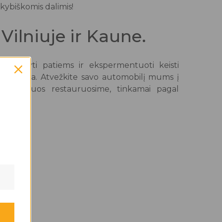
kybiškomis dalimis!
Vilniuje ir Kaune.
e
bandyti patiems ir ekspermentuoti keisti
imo kaina. Atvežkite savo automobilį mums į
ų
aliai juos restauruosime, tinkamai pagal