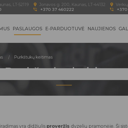
Kaunas, LT-52119
Jonavos g. 200, Kaunas, LT-44132
Verkių
0
+370 37 460222
+370
 MUS
PASLAUGOS
E-PARDUOTUVĖ
NAUJIENOS
GAL
as
Purkštukų keitimas
Purkštukų keitimas
radimas yra didžiulis
proveržis
dyzelių pramonėje. Ši sis