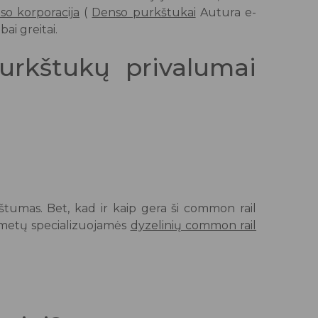
so korporacija
(
Denso purkštukai
Autura e-
ai greitai.
urkštukų privalumai
kštumas. Bet, kad ir kaip gera ši common rail
metų specializuojamės
dyzelinių common rail