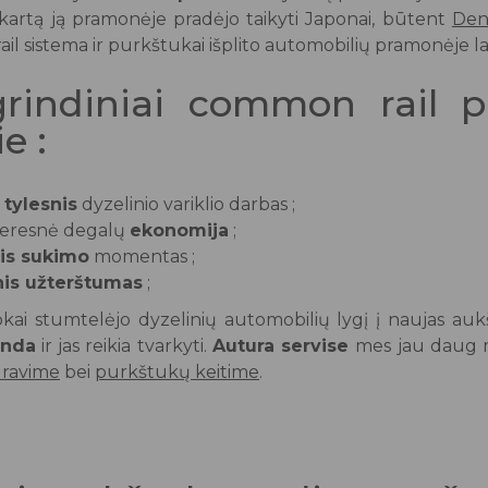
 kartą ją pramonėje pradėjo taikyti Japonai, būtent
Den
l sistema ir purkštukai išplito automobilių pramonėje lab
rindiniai common rail p
e :
i
tylesnis
dyzelinio variklio darbas ;
eresnė degalų
ekonomija
;
is sukimo
momentas ;
is užterštumas
;
okai stumtelėjo dyzelinių automobilių lygį į naujas au
enda
ir jas reikia tvarkyti.
Autura servise
mes jau daug 
uravime
bei
purkštukų keitime
.