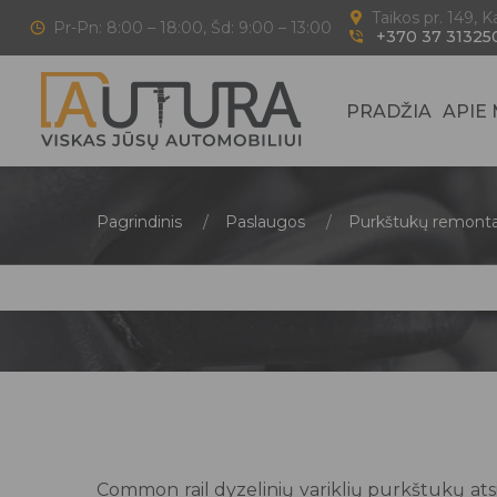
Taikos pr. 149, 
Pr-Pn: 8:00 – 18:00, Šd: 9:00 – 13:00
+370 37 31325
PRADŽIA
APIE
Pagrindinis
Paslaugos
Purkštukų remont
Common rail dyzelinių variklių purkštukų atsi