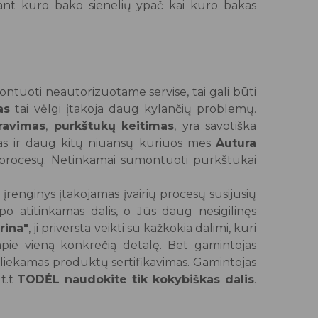
a ant kuro bako sienelių ypač kai kuro bakas
ntuoti neautorizuotame servise,
tai gali būti
as
tai vėlgi įtakoja daug kylančių problemų.
ravimas
,
purkštukų
keitimas
, yra savotiška
mas ir daug kitų niuansų kuriuos mes
Autura
 procesų. Netinkamai sumontuoti purkštukai
as įrenginys įtakojamas įvairių procesų susijusių
o atitinkamas dalis, o Jūs daug nesigilinęs
rina"
, ji priversta veikti su kažkokia dalimi, kuri
pie vieną konkrečią detalę. Bet gamintojas
liekamas produktų sertifikavimas. Gamintojas
 t.t
TODĖL naudokite tik kokybiškas dalis
.