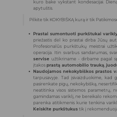
kuro bake vykstant kondesacijai. Dieną
apytuštis.
Pilkite tik KOKYBIŠKĄ kurą ir tik Patikimos
Prastai sumontuoti purkštukai varikly
priežastis dėl ko prastai dirba Jūsų aut
Profesionalūs purkštukų meistrai užt
operacija. Itin svarbus sandarumas, s
servise
užtikriname - dirbame pagal s
įtakos
prastą automobilio trauką
,
juod
Naudojamos nekokybiškos prastos var
tarpusavyje. Tad įsivaizduokime, kad g
pasirenkate pigų, nekokybišką, nesertif
neatitinka visos sistemos parametrų,
gamindamas variklį, ne bereikalo rekom
parenka atitikmenis kurie tenkina varikl
Keiskite purkštukus
tik į rekomenduoj