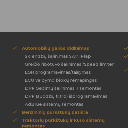
Automobilių galios didinimas
Sklendžių šalinimas Swirl Flap
Greičio ribotuvo šalinimas /Speed limiter
EGR programavimas/taisymas
ECU valdymo blokų remapingas
DPF Gedimų šalinimas ir remontas
DPF (suodžių filtro) išprogramavimas
AdBlue sistemų remontas
Benzininių purkštukų patikra
Traktorių purkštukų ir kuro sistemų
remontas