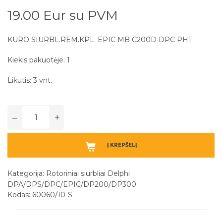
19.00 Eur su PVM
KURO SIURBL.REM.KPL. EPIC MB C200D DPC PH1
Kiekis pakuotėje: 1
Likutis: 3 vnt.
–
+
Į KREPŠELĮ
Kategorija:
Rotoriniai siurbliai Delphi
DPA/DPS/DPC/EPIC/DP200/DP300
Kodas: 60060/10-S