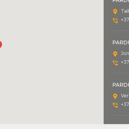
PARD
Tai
+37
PARD
Jon
+37
PARD
Ver
+37
inf