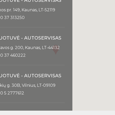
UOTUVĖ - AUTOSERVISAS
kos pr. 149, Kaunas, LT-52119
0 37 313250
UOTUVĖ - AUTOSERVISAS
avos g. 200, Kaunas, LT-44132
0 37 460222
UOTUVĖ - AUTOSERVISAS
kių g. 30B, Vilnius, LT-09109
0 5 2777612
o@autura.lt