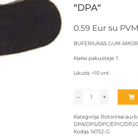
"DPA"
0.59 Eur su PV
BUFERIUKAS GUM AMORT
Kiekis pakuotėje: 1
Likutis: >10 vnt.
–
+
Kategorija:
Rotoriniai siurb
DPA/DPS/DPC/EPIC/DP2
Kodas: 14752-G