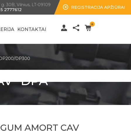
 g. 30B, Vilnius, LT-09109
REGISTRACIJA APŽIŪRAI
 5 2777612
0
ERIJA
KONTAKTAI
IC/DP200/DP300
V "DPA"
 GUM AMORT CAV