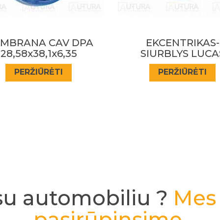
EKCENTRIKAS-
TARPINE CAV D
SIURBLYS LUCAS
PERŽIŪRĖTI
PERŽIŪRĖTI
su automobiliu ?
Mes 
pasirūpinsime.