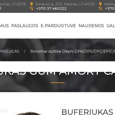
Kaunas, LT-52119
Jonavos g. 200, Kaunas, LT-44132
Verkių
0
+370 37 460222
+370
 MUS
PASLAUGOS
E-PARDUOTUVĖ
NAUJIENOS
GAL
PHI/LUCAS
Rotoriniai siurbliai Delphi DPA/DPS/DPC/EP
UKAS GUM AMORT CA
BUFERIUKAS