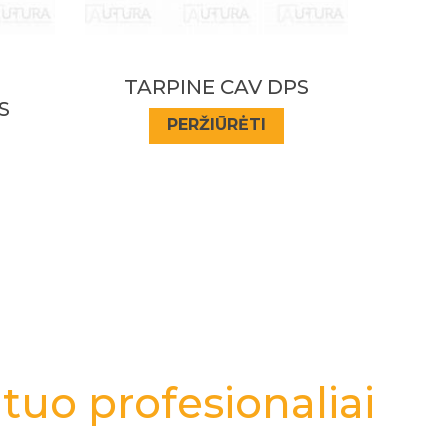
PS
IVORE-SIURBLYS
EKSCENTR LUCAS 1
GRIOV
PERŽIŪRĖTI
tuo profesionaliai