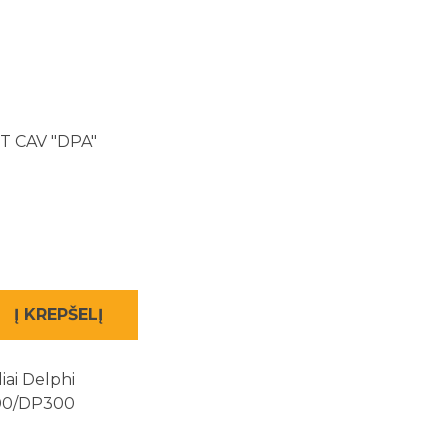
M
 CAV "DPA"
Į KREPŠELĮ
liai Delphi
00/DP300