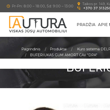
Taikos pr. 149, 
Pr-Pn: 8:00 – 18:00, Šd: 9:00 – 13:00
+370 37 31325
PRADŽIA
APIE
Pagrindinis
Produktai
Kuro sistema DEL
BUFERIUKAS GUM AMORT CAV "DPA"
BUFERI