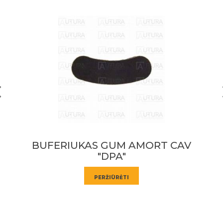
UFERIUKAS GUM AMORT CAV
ME
"DPA"
PERŽIŪRĖTI