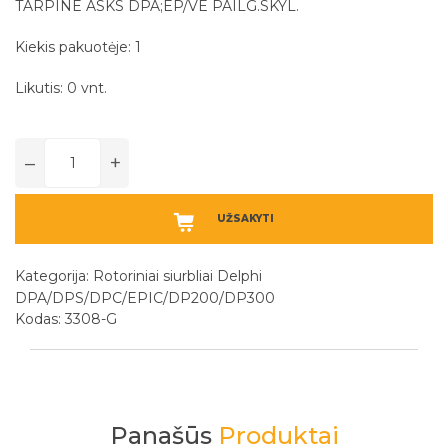
TARPINE ASKS DPA;EP/VE PAILG.SKYL.
Kiekis pakuotėje: 1
Likutis: 0 vnt.
–
+
UŽSAKYTI
Kategorija:
Rotoriniai siurbliai Delphi
DPA/DPS/DPC/EPIC/DP200/DP300
Kodas: 3308-G
Panašūs
Produktai