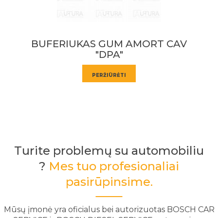
AMORT CAV
TARPINE ASKS DPA;EP
PAILG.SKYL.
PERŽIŪRĖTI
Turite problemų su automobiliu
?
Mes tuo profesionaliai
pasirūpinsime.
Mūsų įmonė yra oficialus bei autorizuotas BOSCH CAR