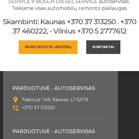
SERVICE ir BOSCH DIESEL SERVICE autoservisas .
Teikiame visas automobilių remonto paslaugas.
Skambinti: Kaunas +370 37 313250 . +370
37 460222, - Vilnius +370 5 2777612
REGISTRUOTIS Į APŽIŪRĄ
KONTAKTAI
PARDUOTUVĖ - AUTOSERVISAS
Taikos pr. 149, Kaunas, LT-52119
+370 37 313250
PARDUOTUVĖ - AUTOSERVISAS