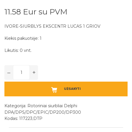
11.58 Eur su PVM
IVORE-SIURBLYS EKSCENTR LUCAS 1 GRIOV
Kiekis pakuotėje: 1
Likutis: 0 vnt.
–
+
UŽSAKYTI
Kategorija:
Rotoriniai siurbliai Delphi
DPA/DPS/DPC/EPIC/DP200/DP300
Kodas: 117223;DTP