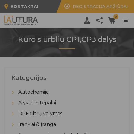
KONTAKTAI
REGISTRACIJA APŽIŪRAI
0
Kuro siurblių CP1,CP3 dalys
Kategorijos
Autochemija
Alyvos ir Tepalai
DPF filtrų valymas
Įrankiai & Įranga