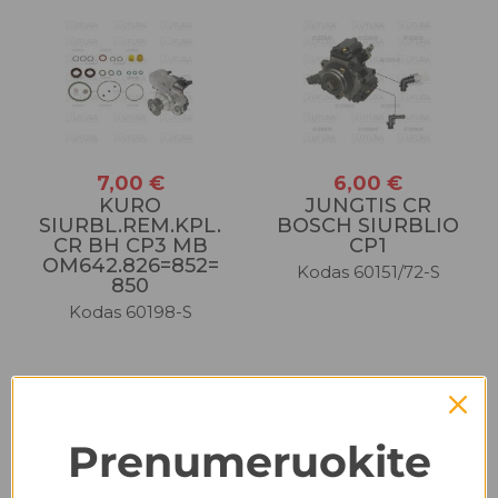
7,00 €
6,00 €
KURO
JUNGTIS CR
SIURBL.REM.KPL.
BOSCH SIURBLIO
CR BH CP3 MB
CP1
OM642.826=852=
Kodas 60151/72-S
850
Kodas 60198-S
Prenumeruokite