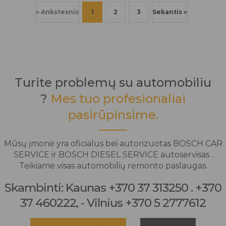
« Ankstesnis
1
2
3
Sekantis »
Turite problemų su automobiliu
?
Mes tuo profesionaliai
pasirūpinsime.
Mūsų įmonė yra oficialus bei autorizuotas BOSCH CAR
SERVICE ir BOSCH DIESEL SERVICE autoservisas .
Teikiame visas automobilių remonto paslaugas.
Skambinti: Kaunas +370 37 313250 . +370
37 460222, - Vilnius +370 5 2777612