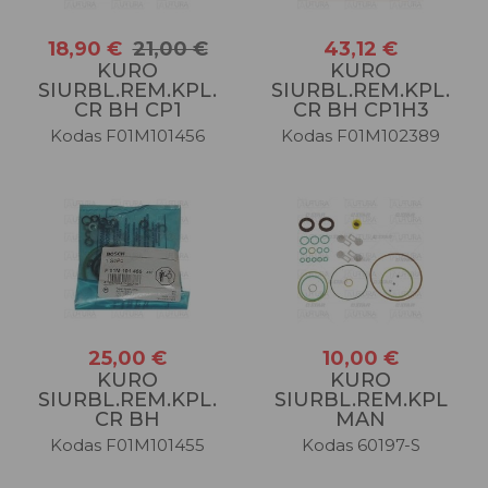
18,90 €
21,00 €
43,12 €
KURO
KURO
SIURBL.REM.KPL.
SIURBL.REM.KPL.
CR BH CP1
CR BH CP1H3
Kodas F01M101456
Kodas F01M102389
25,00 €
10,00 €
KURO
KURO
SIURBL.REM.KPL.
SIURBL.REM.KPL
CR BH
MAN
Kodas F01M101455
Kodas 60197-S