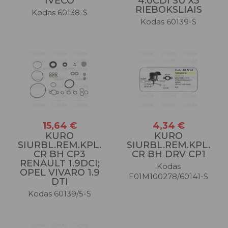
IVECO
4.0CDI SU X3
RIEBOKSLIAIS
Kodas 60138-S
Kodas 60139-S
15,64 €
4,34 €
KURO
KURO
SIURBL.REM.KPL.
SIURBL.REM.KPL.
CR BH CP3
CR BH DRV CP1
RENAULT 1.9DCI;
Kodas
OPEL VIVARO 1.9
F01M100278/60141-S
DTI
Kodas 60139/5-S