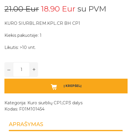
21.00 Eur
18.90 Eur
su PVM
KURO SIURBL.REM.KPL.CR BH CP1
Kiekis pakuotėje: 1
Likutis: >10 vnt.
–
+
Į KREPŠELĮ
Kategorija:
Kuro siurblių CP1,CP3 dalys
Kodas: F01M101454
APRAŠYMAS