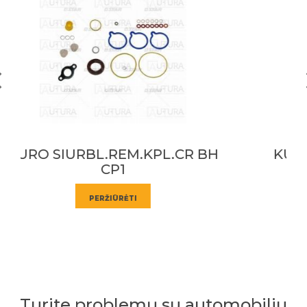
KURO SIURBL.REM.KPL.CR BH
CP1
PERŽIŪRĖTI
Turite problemų su automobiliu