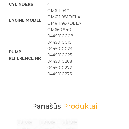
CYLINDERS
4
OM611.940
OM611.981DELA
ENGINE MODEL
OM611.987DELA
OM660.940
0445010008
0445010015
0445010024
PUMP
0445010025
REFERENCE NR
0445010268
0445010272
0445010273
Panašūs
Produktai