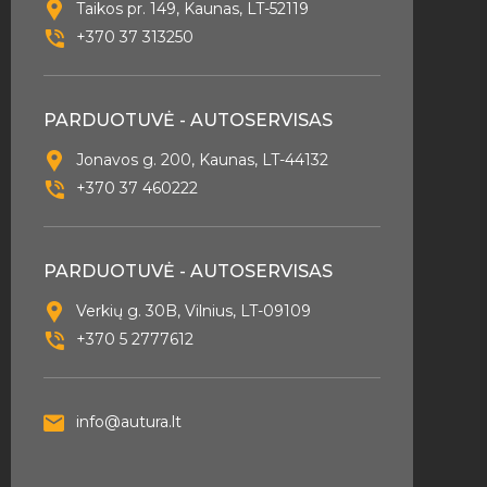
Taikos pr. 149, Kaunas, LT-52119
+370 37 313250
PARDUOTUVĖ - AUTOSERVISAS
Jonavos g. 200, Kaunas, LT-44132
+370 37 460222
PARDUOTUVĖ - AUTOSERVISAS
Verkių g. 30B, Vilnius, LT-09109
+370 5 2777612
info@autura.lt