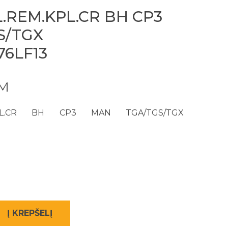
.REM.KPL.CR BH CP3
S/TGX
76LF13
VM
KPL.CR BH CP3 MAN TGA/TGS/TGX
Į KREPŠELĮ