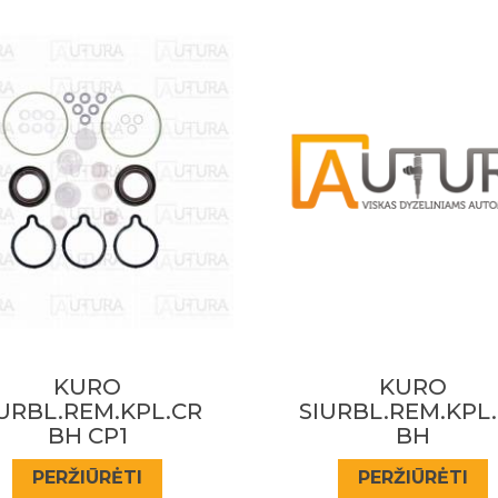
Prenumeruokite mūsų
naujienlaiškį
Sužinokite apie specialius pasiūlymus pirmieji!
PRENUMERUOTI
KURO
KURO
URBL.REM.KPL.CR
SIURBL.REM.KPL
BH
BH CP3
PERŽIŪRĖTI
PERŽIŪRĖTI