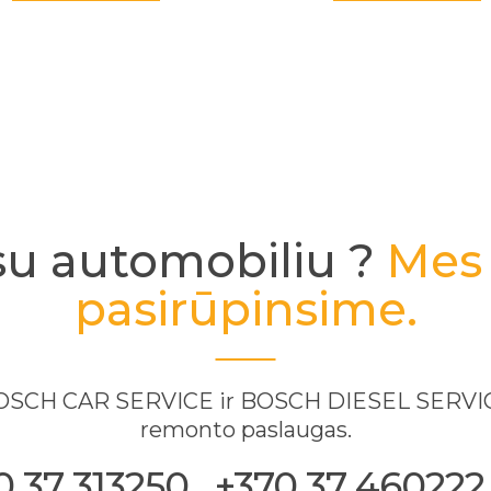
su automobiliu ?
Mes 
pasirūpinsime.
 BOSCH CAR SERVICE ir BOSCH DIESEL SERVICE
remonto paslaugas.
37 313250 . +370 37 460222, 