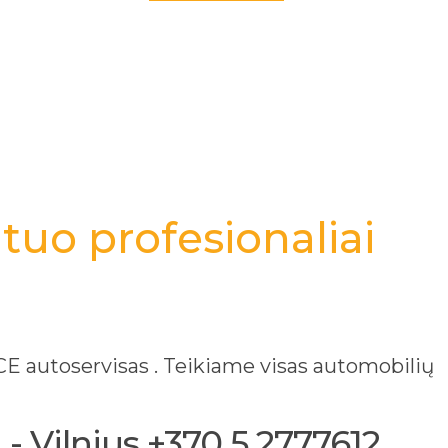
PERŽIŪRĖTI
tuo profesionaliai
 autoservisas . Teikiame visas automobilių
- Vilnius +370 5 2777612