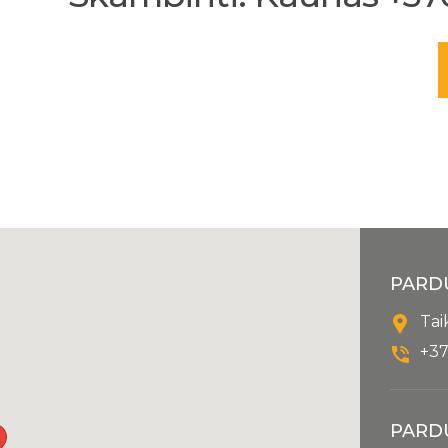
PARD
Tai
+37
PARD