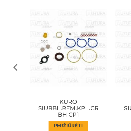
KURO
L.CR
SIURBL.REM.KPL.CR
SI
BH CP1
PERŽIŪRĖTI