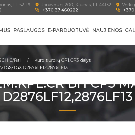
Kaunas, LT-52119
Jonavos g. 200, Kaunas, LT-44132
Verkių
0
+370 37 460222
+370
 MUS
PASLAUGOS
E-PARDUOTUVĖ
NAUJIENOS
GAL
OSCH C/Rail
Kuro siurblių CP1,CP3 dalys
/TGS/TGX D2876LF12,2876LF13
EM.KPL.CR BH CP3 M
D2876LF12,2876LF13