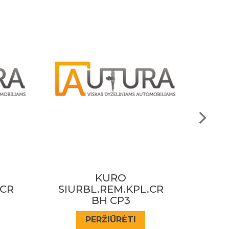
KURO
.CR
SIURBL.REM.KPL.CR
SIU
BH CP1 MB 2.2CDI
Sprinter