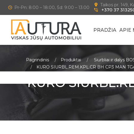
Taikos pr. 149, 
Pr-Pn: 8:00 – 18:00, Šd: 9:00 – 13:00
+370 37 31325
PRADŽIA
APIE
Pagrindinis
Produktai
Siurbliai ir dalys B
KURO SIURBL.REM.KPL.CR BH CP3 MAN TGA
KURO SIURBL.R