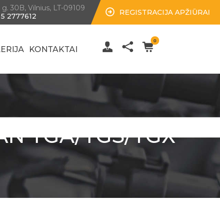
 g. 30B, Vilnius, LT-09109
REGISTRACIJA APŽIŪRAI
 5 2777612
0
ERIJA
KONTAKTAI
AN TGA/TGS/TGX