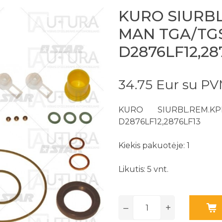
KURO SIURBL
MAN TGA/TG
D2876LF12,28
34.75 Eur su P
KURO SIURBL.REM.
D2876LF12,2876LF13
Kiekis pakuotėje: 1
Likutis: 5 vnt.
–
+