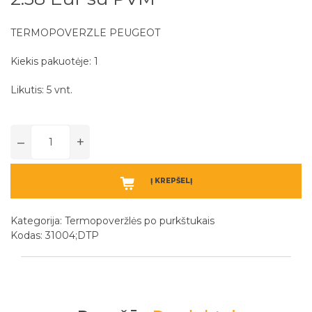
TERMOPOVERZLE PEUGEOT
Kiekis pakuotėje: 1
Likutis: 5 vnt.
–
+
Į KREPŠELĮ
Kategorija:
Termopoveržlės po purkštukais
Kodas: 31004;DTP