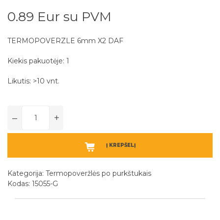
0.89 Eur su PVM
TERMOPOVERZLE 6mm X2 DAF
Kiekis pakuotėje: 1
Likutis: >10 vnt.
–
+
Į KREPŠELĮ
Kategorija:
Termopoveržlės po purkštukais
Kodas: 15055-G