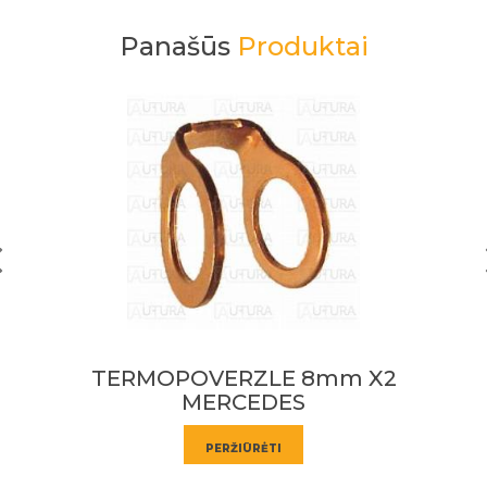
Panašūs
Produktai
ERZLE 8mm X2
TERMOPOVERZ
RCEDES
PERŽIŪRĖTI
ERŽIŪRĖTI