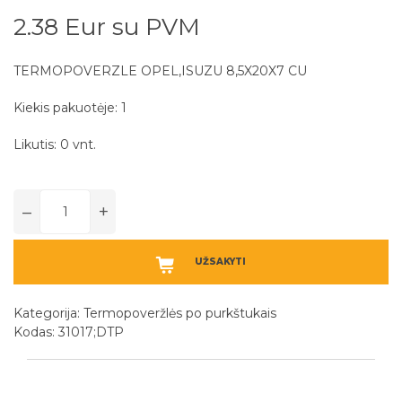
2.38 Eur su PVM
TERMOPOVERZLE OPEL,ISUZU 8,5X20X7 CU
Kiekis pakuotėje: 1
Likutis: 0 vnt.
–
+
UŽSAKYTI
Kategorija:
Termopoveržlės po purkštukais
Kodas: 31017;DTP