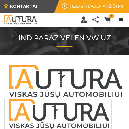
KONTAKTAI
REGISTRACIJA APŽIŪRAI
0
IND PARAZ VELEN VW UZ