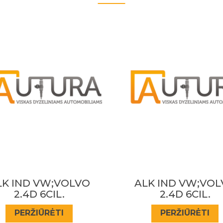
Prenumeruokite mūsų
naujienlaiškį
Sužinokite apie specialius pasiūlymus pirmieji!
PRENUMERUOTI
LK IND VW;VOLVO
STUM PIRSTO IV
2.4D 6CIL.
MB
PERŽIŪRĖTI
PERŽIŪRĖTI