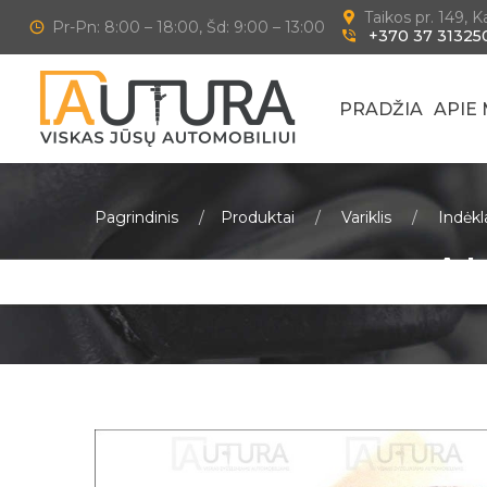
Taikos pr. 149, 
Pr-Pn: 8:00 – 18:00, Šd: 9:00 – 13:00
+370 37 31325
PRADŽIA
APIE
Pagrindinis
Produktai
Variklis
Indėkl
AL