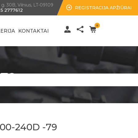
 g. 30B, Vilnius, LT-09109
REGISTRACIJA APŽIŪRAI
 5 2777612
0
ERIJA
KONTAKTAI
-79
00-240D -79