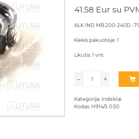
41.58 Eur su PV
ALK IND MB.200-240D -7
Kiekis pakuotėje: 1
Likutis: 1 vnt.
–
+
Kategorija:
Indėklai
Kodas: H914/5 0.50