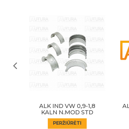
-1,8
ALK IND VW;VOLVO
A
STD
2.4D 6CIL.
PERŽIŪRĖTI