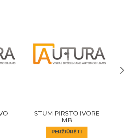
ORE
STUM PIRSTO IVORE
ALK
MB 601-602
PERŽIŪRĖTI