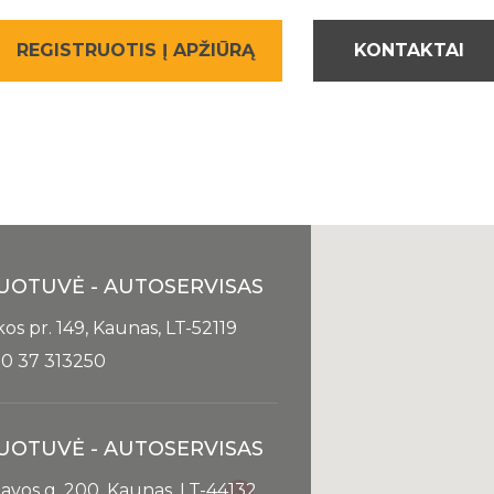
REGISTRUOTIS Į APŽIŪRĄ
KONTAKTAI
UOTUVĖ - AUTOSERVISAS
kos pr. 149, Kaunas, LT-52119
0 37 313250
UOTUVĖ - AUTOSERVISAS
avos g. 200, Kaunas, LT-44132