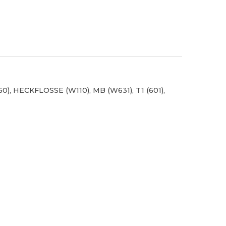
60), HECKFLOSSE (W110), MB (W631), T1 (601),