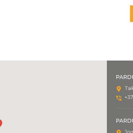
PARD
Tai
+37
PARD
Jon