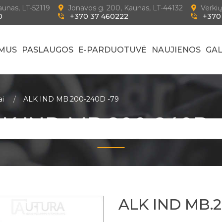
Kaunas, LT-52119
Jonavos g. 200, Kaunas, LT-44132
Verkių
0
+370 37 460222
+370
 MUS
PASLAUGOS
E-PARDUOTUVĖ
NAUJIENOS
GAL
ai
ALK IND MB.200-240D -79
K IND MB.200-240D 
ALK IND MB.2