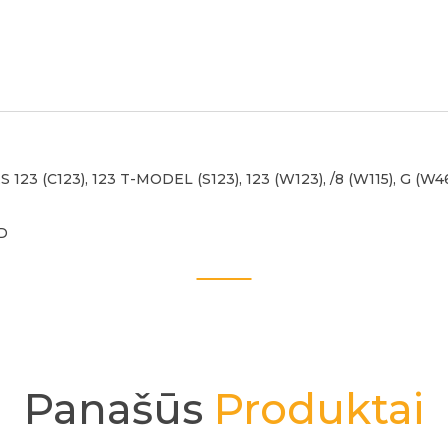
123 (C123), 123 T-MODEL (S123), 123 (W123), /8 (W115), G (W4
-D
Panašūs
Produktai