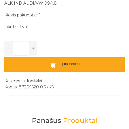
ALK IND AUDI/VW 09-1.8
Kiekis pakuotėje: 1
Likutis: 1 vnt.
–
+
Į KREPŠELĮ
Kategorija:
Indėklai
Kodas: 87205620 0.5 /KS
Prenumeruokite
Panašūs
Produktai
mūsų naujienlaiškį