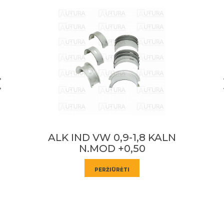
Sužinokite apie specialius pasiūlymus
pirmieji!
PRENUMERUOTI
ALK IND VW 0,9-1,8 KALN
N.MOD STD
PERŽIŪRĖTI