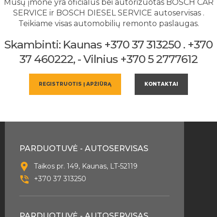
Mūsų įmonė yra oficialus bei autorizuotas BOSCH CAR
SERVICE ir BOSCH DIESEL SERVICE autoservisas .
Teikiame visas automobilių remonto paslaugas.
Skambinti: Kaunas +370 37 313250 . +370
37 460222, - Vilnius +370 5 2777612
REGISTRUOTIS Į APŽIŪRĄ
KONTAKTAI
PARDUOTUVĖ - AUTOSERVISAS
Taikos pr. 149, Kaunas, LT-52119
+370 37 313250
PARDUOTUVĖ - AUTOSERVISAS