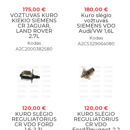
175,00 €
180,00 €
VOZTUVAS KURO
Kuro slėgio
Prenumeruokite
KIEKIO SIEMENS
vožtuvas
CR JAGUAR,
SIEMENS VDO
LAND ROVER
Audi/VW 1,6L
mūsų naujienlaiškį
2.7L
Kodas
Kodas
A2C5329064080
A2C2000382580
Sužinokite apie specialius pasiūlymus
pirmieji!
PRENUMERUOTI
120,00 €
120,00 €
KURO SLĖGIO
KURO SLĖGIO
REGULIATORIUS
REGULIATORIUS
CR VDO FORD
CR VDO
1,6-2,3L
Ford/Peugeot 2,2