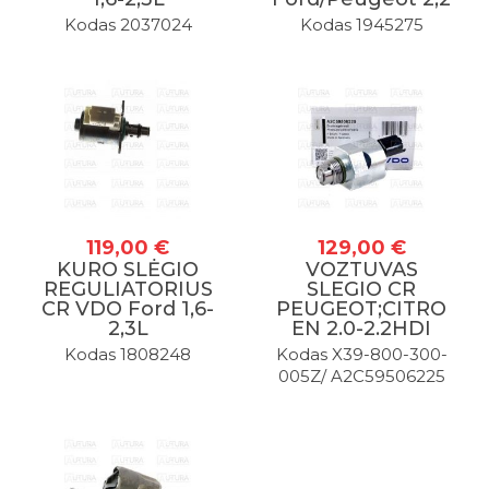
Kodas 2037024
Kodas 1945275
119,00 €
129,00 €
KURO SLĖGIO
VOZTUVAS
REGULIATORIUS
SLEGIO CR
CR VDO Ford 1,6-
PEUGEOT;CITRO
2,3L
EN 2.0-2.2HDI
Kodas 1808248
Kodas X39-800-300-
005Z/ A2C59506225