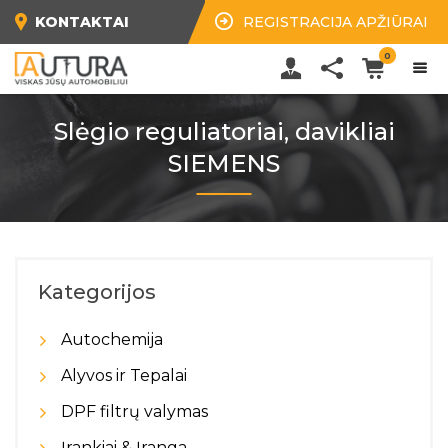
KONTAKTAI
REGISTRACIJA APŽIŪRAI
0
Slėgio reguliatoriai, davikliai
SIEMENS
Kategorijos
Autochemija
Alyvos ir Tepalai
DPF filtrų valymas
Įrankiai & Įranga