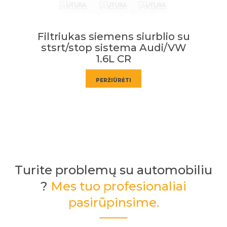
Filtriukas siemens siurblio su
S
stsrt/stop sistema Audi/VW
1.6L CR
PERŽIŪRĖTI
Turite problemų su automobiliu
?
Mes tuo profesionaliai
pasirūpinsime.