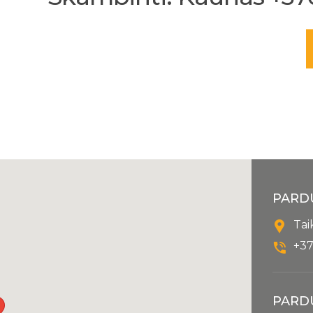
PARD
Tai
+37
PARD