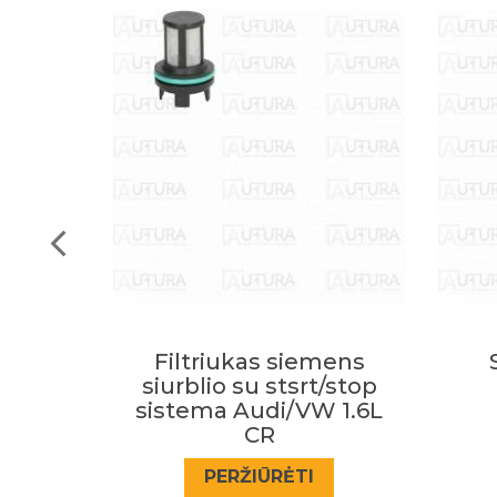
mens
Siemens siurblio
/stop
remk.(vw, audi
SI
 1.6L
03L130755)
PERŽIŪRĖTI