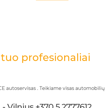
tuo profesionaliai
 autoservisas . Teikiame visas automobilių
- Vilnius +370 5 2777612