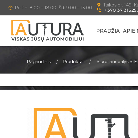
Taikos pr. 149, 
Pr-Pn: 8:00 – 18:00, Šd: 9:00 – 13:00
+370 37 31325
PRADŽIA
APIE
Pagrindinis
Produktai
Siurbliai ir dalys S