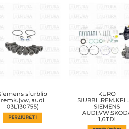
KURO
SLEGIO
URBL.REM.KPL.CR
REGULIATORIUS 
SIEMENS
BOSCH VW/AUD
AUDI;VW;SKODA
2.0TDI 2012->
1,6TDI
PERŽIŪRĖTI