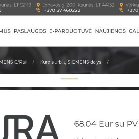
Kaunas, LT-52119
Jonavos g. 200, Kaunas, LT-44132
Verkių
0
+370 37 460222
+370
 MUS
PASLAUGOS
E-PARDUOTUVĖ
NAUJIENOS
GAL
IEMENS C/Rail
Kuro siurblių SIEMENS dalys
68.04 Eur su P