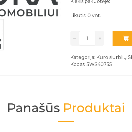
Kiekis pakuotėje: 1
Likutis: 0 vnt.
–
+
Kategorija:
Kuro siurblių 
Kodas: 5WS40755
Panašūs
Produktai