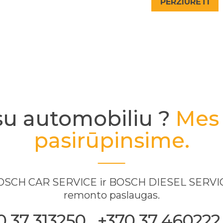
PERŽIŪRĖTI
su automobiliu ?
Mes 
pasirūpinsime.
 BOSCH CAR SERVICE ir BOSCH DIESEL SERVICE
remonto paslaugas.
37 313250 . +370 37 460222, 