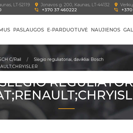
Kaunas, LT-52119
Jonavos g. 200, Kaunas, LT-44132
Verkių
0
+370 37 460222
+370
 MUS
PASLAUGOS
E-PARDUOTUVĖ
NAUJIENOS
GAL
OSCH C/Rail
Slėgio reguliatoriai, davikliai Bosch
NAULT;CHRYISLER
SLĖGIO REGULIATOR
AT;RENAULT;CHRYIS