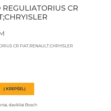
 REGULIATORIUS CR
T;CHRYISLER
VM
RIUS CR FIAT;RENAULT;CHRYISLER
Į KREPŠELĮ
riai, davikliai Bosch