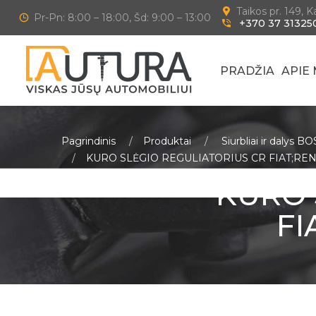
Taikos pr. 149, 
Pr-Pn: 8:00 – 18:00, Šd: 9:00 – 13:00
+370 37 31325
PRADŽIA
APIE
Pagrindinis
Produktai
Siurbliai ir dalys B
KURO SLĖGIO REGULIATORIUS CR FIAT;RE
KURO 
FI