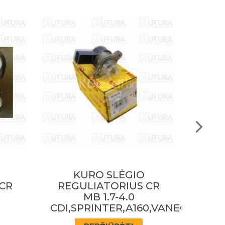
KURO SLĖGIO
CR
REGULIATORIUS CR
REG
BMW
RENA
0,VANEO,ML,E,S320
330D,525D,530D,730D,X5