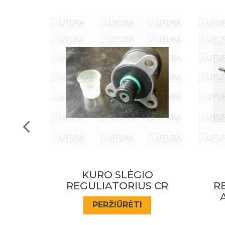
O
KURO SLĖGIO
S CR
REGULIATORIUS CR
R
ALFA;FIAT 1.9JTD
PERŽIŪRĖTI