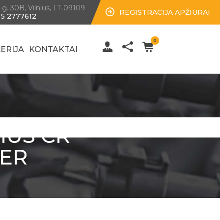
 g. 30B, Vilnius, LT-09109
REGISTRACIJA APŽIŪRAI
 5 2777612
0
ERIJA
KONTAKTAI
IUS CR
LER