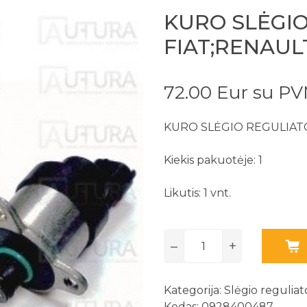
KURO SLĖGIO
FIAT;RENAUL
72.00 Eur su P
KURO SLĖGIO REGULIATO
Kiekis pakuotėje: 1
Likutis: 1 vnt.
–
+
Kategorija:
Slėgio reguliato
Kodas: 0928400487