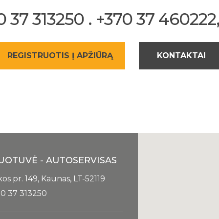
37 313250 . +370 37 460222, 
REGISTRUOTIS Į APŽIŪRĄ
KONTAKTAI
UOTUVĖ - AUTOSERVISAS
kos pr. 149, Kaunas, LT-52119
0 37 313250