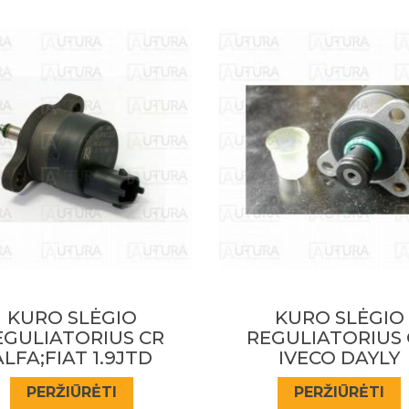
Prenumeruokite mūsų
naujienlaiškį
Sužinokite apie specialius pasiūlymus pirmieji!
PRENUMERUOTI
KURO SLĖGIO
KURO SLĖGIO
EGULIATORIUS CR
REGULIATORIUS 
IVECO DAYLY
MB 1.7-4.0
CDI,SPRINTER,A16
PERŽIŪRĖTI