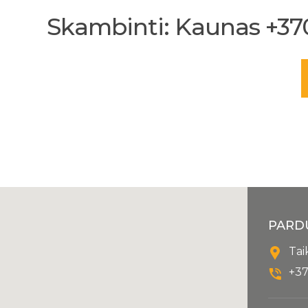
Skambinti: Kaunas +370 
PARD
Tai
+37