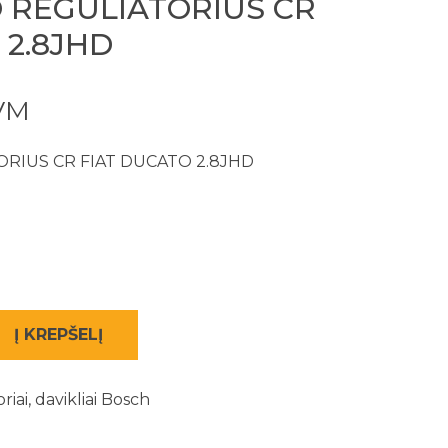
 REGULIATORIUS CR
 2.8JHD
PVM
RIUS CR FIAT DUCATO 2.8JHD
Į KREPŠELĮ
riai, davikliai Bosch