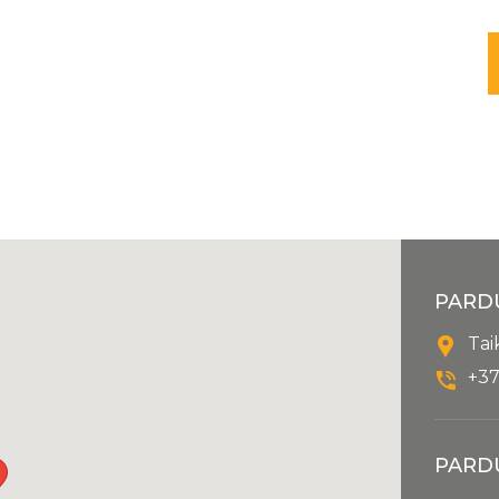
PARD
Tai
+37
PARD