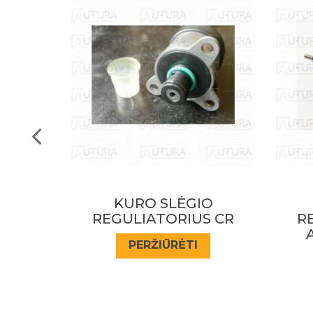
O
KURO SLĖGIO
S CR
REGULIATORIUS CR
R
ALFA;FIAT 1.9JTD
PERŽIŪRĖTI