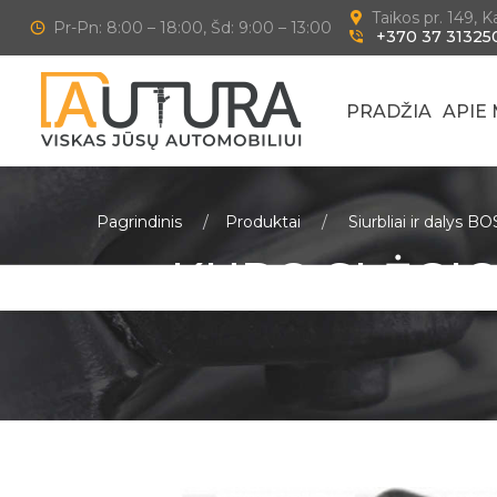
Taikos pr. 149, 
Pr-Pn: 8:00 – 18:00, Šd: 9:00 – 13:00
+370 37 31325
PRADŽIA
APIE
Pagrindinis
Produktai
Siurbliai ir dalys B
KURO SLĖGIO