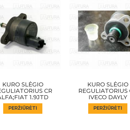
KURO SLĖGIO
KURO SLĖGIO
EGULIATORIUS CR
REGULIATORIUS 
IVECO DAYLY
MB 1.7-4.0
CDI,SPRINTER,A16
PERŽIŪRĖTI
PERŽIŪRĖTI