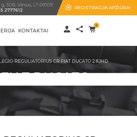
 g. 30B, Vilnius, LT-09109
REGISTRACIJA APŽIŪRAI
 5 2777612
0
ERIJA
KONTAKTAI
LĖGIO REGULIATORIUS CR FIAT DUCATO 2.8JHD
 FIAT DUCATO