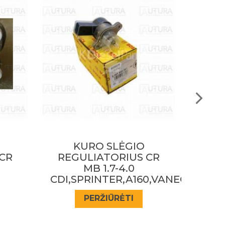
KURO SLĖGIO
CR
REGULIATORIUS CR
REG
BMW
RENA
0,VANEO,ML,E,S320
330D,525D,530D,730D,X5
PERŽIŪRĖTI