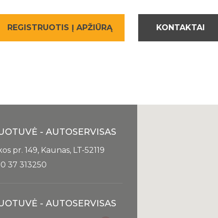
REGISTRUOTIS Į APŽIŪRĄ
KONTAKTAI
UOTUVĖ - AUTOSERVISAS
kos pr. 149, Kaunas, LT-52119
0 37 313250
UOTUVĖ - AUTOSERVISAS