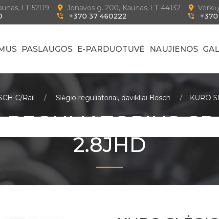
Kaunas, LT-52119
Jonavos g. 200, Kaunas, LT-44132
Verkių
0
+370 37 460222
+370
 MUS
PASLAUGOS
E-PARDUOTUVĖ
NAUJIENOS
GAL
OSCH C/Rail
Slėgio reguliatoriai, davikliai Bosch
KURO S
 REGULIATORIUS CR
2.8JHD