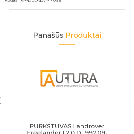
Kodas: NP-DLLA157PN096
Panašūs
Produktai
PURKSTUVAS Landrover
Freelander I 2.0 D 1997.09-