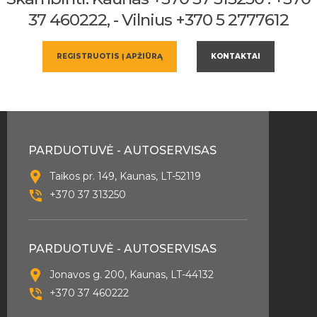
37 460222, - Vilnius +370 5 2777612
REGISTRUOTIS Į APŽIŪRĄ
KONTAKTAI
PARDUOTUVĖ - AUTOSERVISAS
Taikos pr. 149, Kaunas, LT-52119
+370 37 313250
PARDUOTUVĖ - AUTOSERVISAS
Jonavos g. 200, Kaunas, LT-44132
+370 37 460222