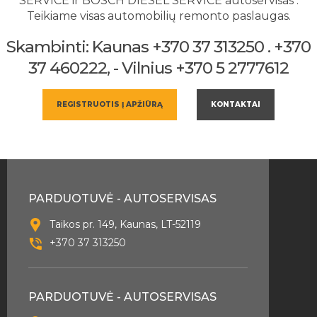
SERVICE ir BOSCH DIESEL SERVICE autoservisas .
Teikiame visas automobilių remonto paslaugas.
Skambinti: Kaunas +370 37 313250 . +370
37 460222, - Vilnius +370 5 2777612
REGISTRUOTIS Į APŽIŪRĄ
KONTAKTAI
PARDUOTUVĖ - AUTOSERVISAS
Taikos pr. 149, Kaunas, LT-52119
+370 37 313250
PARDUOTUVĖ - AUTOSERVISAS