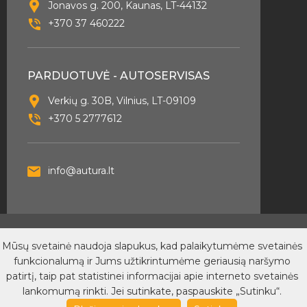
Jonavos g. 200, Kaunas, LT-44132
+370 37 460222
PARDUOTUVĖ - AUTOSERVISAS
Verkių g. 30B, Vilnius, LT-09109
+370 5 2777612
info@autura.lt
© 2026 Autura - Visos teisės saugomos. Sukurta
Mūsų svetainė naudoja slapukus, kad palaikytumėme svetainės
SubconIT
funkcionalumą ir Jums užtikrintumėme geriausią naršymo
Dėl PVM sąskaitų išrašymo
Privatumo taisyklės
Pirkimo
patirtį, taip pat statistinei informacijai apie interneto svetainės
taisyklės
lankomumą rinkti. Jei sutinkate, paspauskite „Sutinku“.