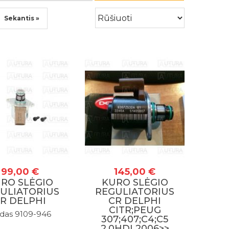
Sekantis »
99,00 €
145,00 €
RO SLĖGIO
KURO SLĖGIO
ULIATORIUS
REGULIATORIUS
R DELPHI
CR DELPHI
CITR;PEUG
das 9109-946
307;407;C4;C5
2.0HDI 2006>>