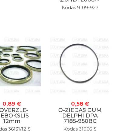
Kodas 9109-927
0,89 €
0,58 €
OVERZLE-
O-ZIEDAS GUM
IEBOKSLIS
DELPHI DPA
12mm
7185-950BC
as 36131/12-S
Kodas 31066-S