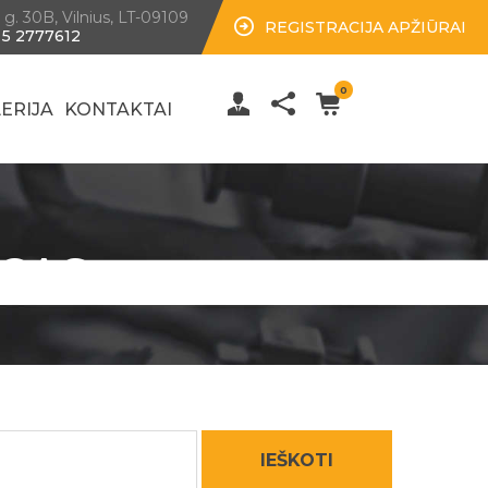
 g. 30B, Vilnius, LT-09109
REGISTRACIJA APŽIŪRAI
 5 2777612
0
ERIJA
KONTAKTAI
UCAS
IEŠKOTI