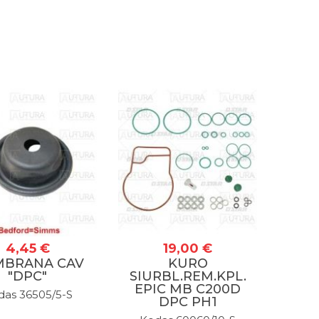
4,45 €
19,00 €
BRANA CAV
KURO
"DPC"
SIURBL.REM.KPL.
EPIC MB C200D
das 36505/5-S
DPC PH1