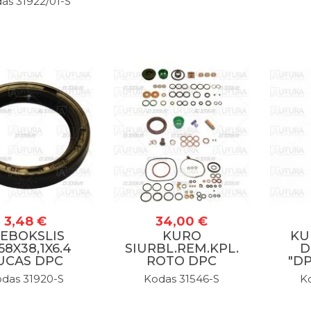
naujienlaiškį
as 31922/01-S
Sužinokite apie specialius pasiūlymus pirmieji!
PRENUMERUOTI
3,48 €
34,00 €
IEBOKSLIS
KURO
KU
58X38,1X6.4
SIURBL.REM.KPL.
D
UCAS DPC
ROTO DPC
"D
das 31920-S
Kodas 31546-S
K