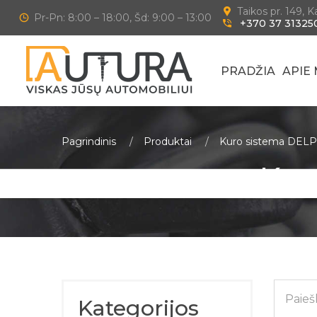
Taikos pr. 149, 
Pr-Pn: 8:00 – 18:00, Šd: 9:00 – 13:00
+370 37 31325
PRADŽIA
APIE
Pagrindinis
Produktai
Kuro sistema DEL
Kur
Kategorijos