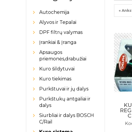
« Anks
Autochemija
Alyvos ir Tepalai
DPF filtrų valymas
Įrankiai & Įranga
Apsaugos
priemonės,drabužiai
Kuro šildytuvai
Kuro tiekimas
Purkštuvai ir jų dalys
Purkštukų antgaliai ir
KU
dalys
REG
C
Siurbliai ir dalys BOSCH
C/Rail
Ko
Kuro sistema