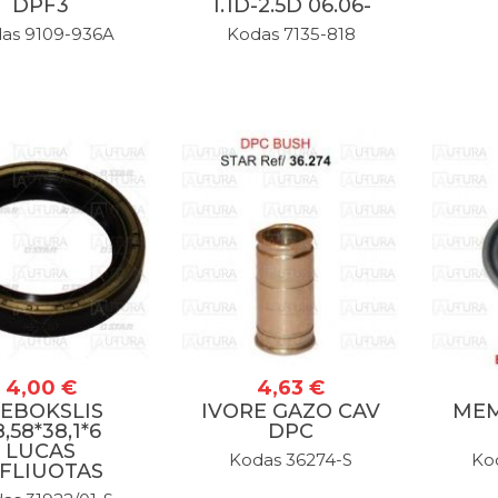
DPF3
1.1D-2.5D 06.06-
as 9109-936A
Kodas 7135-818
4,00 €
4,63 €
IEBOKSLIS
IVORE GAZO CAV
MEM
8,58*38,1*6
DPC
Prenumeruokite mūsų
LUCAS
Kodas 36274-S
Ko
IFLIUOTAS