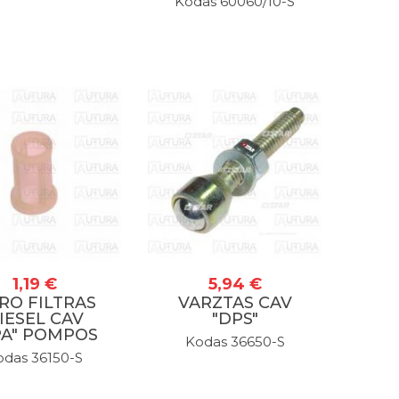
Kodas 60060/10-S
1,19 €
5,94 €
RO FILTRAS
VARZTAS CAV
IESEL CAV
"DPS"
PA" POMPOS
Kodas 36650-S
odas 36150-S