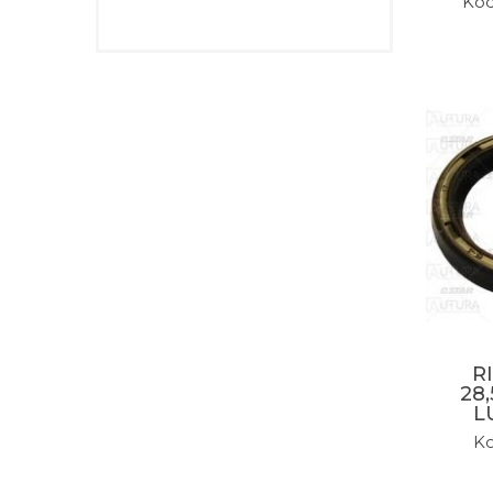
Kod
R
28,
L
Ko