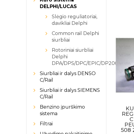
DELPHI/LUCAS
Slėgio reguliatoriai,
davikliai Delphi
Common rail Delphi
siurbliai
Rotoriniai siurbliai
Delphi
DPA/DPS/DPC/EPIC/DP200/DP30
Siurbliai ir dalys DENSO
C/Rail
Siurbliai ir dalys SIEMENS
C/Rail
Benzino įpurškimo
KU
sistema
REG
C
Filtrai
PE
508 
Užvedimo pakaitinimo