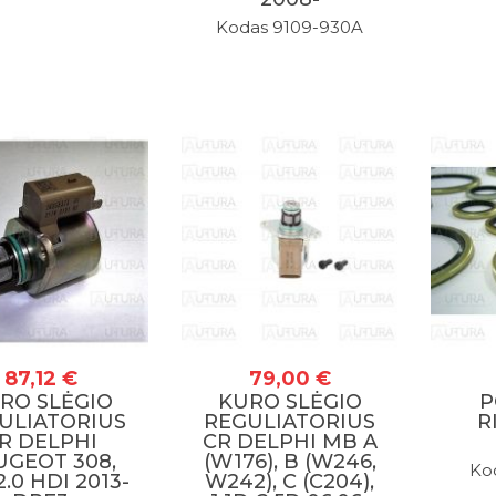
Kodas 9109-930A
0
87,12 €
79,00 €
RO SLĖGIO
KURO SLĖGIO
P
ULIATORIUS
REGULIATORIUS
R
R DELPHI
CR DELPHI MB A
UGEOT 308,
(W176), B (W246,
Kod
2.0 HDI 2013-
W242), C (C204),