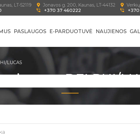
Kaunas, LT-52119
Jonavos g. 200, Kaunas, LT-44132
Verkių
0
+370 37 460222
+370
 MUS
PASLAUGOS
E-PARDUOTUVĖ
NAUJIENOS
GAL
PHI/LUCAS
o sistema DELPHI/L