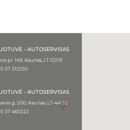
UOTUVĖ - AUTOSERVISAS
kos pr. 149, Kaunas, LT-52119
0 37 313250
UOTUVĖ - AUTOSERVISAS
avos g. 200, Kaunas, LT-44132
0 37 460222