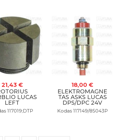
21,43 €
18,00 €
ROTORIUS
ELEKTROMAGNE
RBLIO LUCAS
TAS ASKS LUCAS
LEFT
DPS/DPC 24V
as 117019;DTP
Kodas 117149/85043P