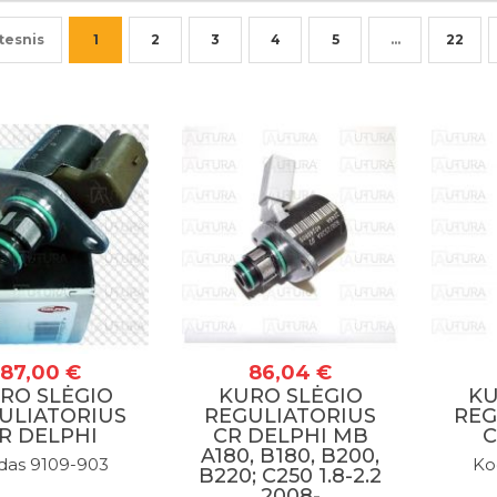
tesnis
1
2
3
4
5
…
22
87,00 €
86,04 €
RO SLĖGIO
KURO SLĖGIO
KU
ULIATORIUS
REGULIATORIUS
REG
R DELPHI
CR DELPHI MB
C
A180, B180, B200,
das 9109-903
Ko
B220; C250 1.8-2.2
2008-