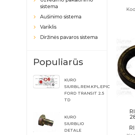
sistema
Kod
Aušinimo sistema
Variklis
Diržinės pavaros sistema
Populiarūs
KURO
SIURBL.REM.KPL.EPIC
FORD TRANSIT 2.5
TD
R
2
KURO
SIURBLIO
R
DETALE