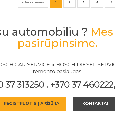
« Ankstesnis
1
2
3
4
5
su automobiliu ?
Mes 
pasirūpinsime.
 BOSCH CAR SERVICE ir BOSCH DIESEL SERVICE
remonto paslaugas.
37 313250 . +370 37 460222, 
REGISTRUOTIS Į APŽIŪRĄ
KONTAKTAI