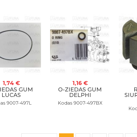
1,74 €
1,16 €
ZIEDAS GUM
O-ZIEDAS GUM
LUCAS
DELPHI
SIU
as 9007-497L
Kodas 9007-497BX
Kod