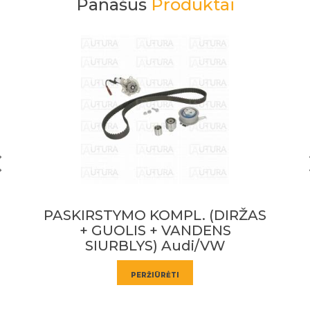
Panašūs
Produktai
L. (DIRŽAS
PASKIRSTYMO KOMPL. (DI
ANDENS
GUOLIS + AUIN. SK. SIUR
udi/VW
VOLVO C30, S40 II, S80 II
V70 III;
PERŽIŪRĖTI