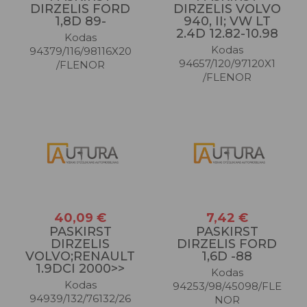
DIRZELIS FORD
DIRZELIS VOLVO
1,8D 89-
940, II; VW LT
2.4D 12.82-10.98
Kodas
Kodas
94379/116/98116X20
94657/120/97120X1
/FLENOR
/FLENOR
40,09 €
7,42 €
PASKIRST
PASKIRST
DIRZELIS
DIRZELIS FORD
VOLVO;RENAULT
1,6D -88
1.9DCI 2000>>
Kodas
Kodas
94253/98/45098/FLE
94939/132/76132/26
NOR