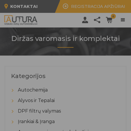
KONTAKTAI
REGISTRACIJA APŽIŪRAI
0
Diržas varomasis ir komplektai
Kategorijos
Autochemija
Alyvos ir Tepalai
DPF filtrų valymas
Įrankiai & Įranga