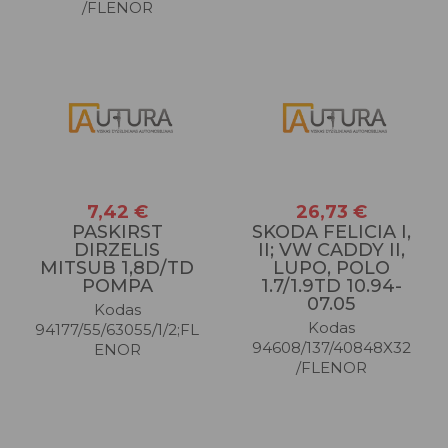
/FLENOR
7,42 €
26,73 €
PASKIRST
SKODA FELICIA I,
DIRZELIS
II; VW CADDY II,
MITSUB 1,8D/TD
LUPO, POLO
POMPA
1.7/1.9TD 10.94-
07.05
Kodas
Kodas
94177/55/63055/1/2;FL
94608/137/40848X32
ENOR
/FLENOR