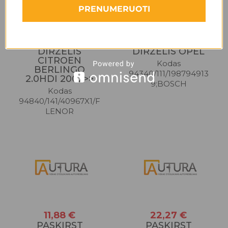
PRENUMERUOTI
26,14 €
14,85 €
PASKIRST
PASKIRST
DIRZELIS
DIRZELIS OPEL
CITROEN
Kodas
BERLINGO
94340/111/198794913
2.0HDI 2002>>
9;BOSCH
Kodas
94840/141/40967X1/F
LENOR
11,88 €
22,27 €
PASKIRST
PASKIRST