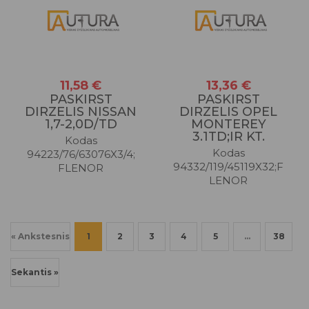
11,58 €
13,36 €
PASKIRST
PASKIRST
DIRZELIS NISSAN
DIRZELIS OPEL
1,7-2,0D/TD
MONTEREY
3.1TD;IR KT.
Kodas
Kodas
94223/76/63076X3/4;
94332/119/45119X32;F
FLENOR
LENOR
« Ankstesnis
1
2
3
4
5
…
38
Sekantis »