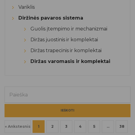
Variklis
Diržinės pavaros sistema
Guolis įtempimo ir mechanizmai
Diržas juostinis ir komplektai
Diržas trapecinis ir komplektai
Diržas varomasis ir komplektai
IEŠKOTI
« Ankstesnis
1
2
3
4
5
…
38