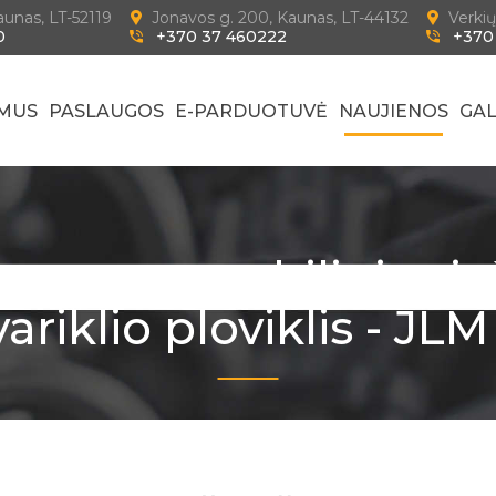
Kaunas, LT-52119
Jonavos g. 200, Kaunas, LT-44132
Verkių
0
+370 37 460222
+370
 MUS
PASLAUGOS
E-PARDUOTUVĖ
NAUJIENOS
GAL
am automobiliui prieš
ariklio ploviklis - JL