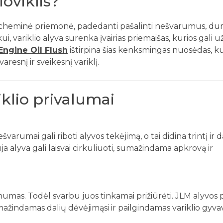
loviklis?
urta cheminė priemonė, padedanti pašalinti nešvarumus, du
ui, variklio alyva surenka įvairias priemaišas, kurios gali u
Engine Oil Flush
ištirpina šias kenksmingas nuosėdas, ku
resnį ir sveikesnį variklį.
iklio privalumai
varumai gali riboti alyvos tekėjimą, o tai didina trintį ir d
a alyva gali laisvai cirkuliuoti, sumažindama apkrovą ir
umas. Todėl svarbu juos tinkamai prižiūrėti. JLM alyvos p
ažindamas dalių dėvėjimąsi ir pailgindamas variklio gyv