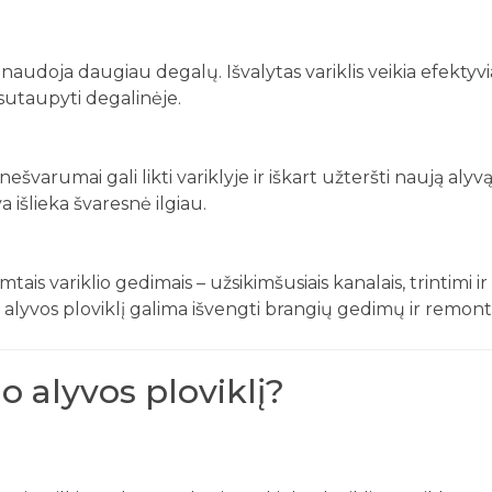
sunaudoja daugiau degalų. Išvalytas variklis veikia efektyvi
 sutaupyti degalinėje.
 nešvarumai gali likti variklyje ir iškart užteršti naują alyv
va išlieka švaresnė ilgiau.
s variklio gedimais – užsikimšusiais kanalais, trintimi ir
 alyvos ploviklį galima išvengti brangių gedimų ir remont
Prenumeruokite mūsų
o alyvos ploviklį?
naujienlaiškį