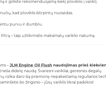
Sužinokite apie specialius pasiūlymus pirmieji!
ną ir įpilkite rekomenduojamą kiekį ploviklio į variklį.
minučių, kad ploviklis ištirpintų nuosėdas.
tirpintu purvu ir dumblu.
PRENUMERUOTI
s filtrą – taip užtikrinsite maksimalų variklio našumą.
ams –
JLM Engine Oil Flush
naudojimas prieš kiekvie
 atneša didelę naudą. Švaresni varikliai, geresnės degalų
ų rizika daro šią priemonę nepakeičiamą reguliarios tec
amirškite šio žingsnio – jūsų variklis tikrai padėkos!