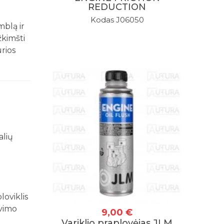
REDUCTION
Kodas J06050
mblą ir
žkimšti
rios
alių
loviklis
avimo
9,00 €
Variklio praplovėjas JLM