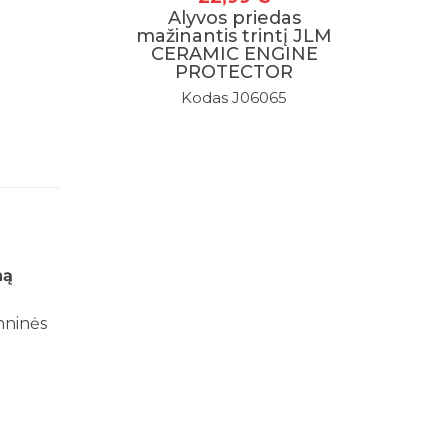
Alyvos priedas
mažinantis trintį JLM
CERAMIC ENGINE
PROTECTOR
Kodas J06065
ną
hninės