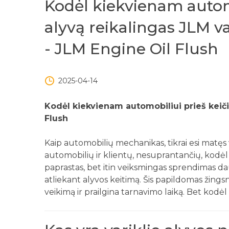
Kodėl kiekvienam automo
alyvą reikalingas JLM var
- JLM Engine Oil Flush
2025-04-14
Kodėl kiekvienam automobiliui prieš keičia
Flush
Kaip automobilių mechanikas, tikrai esi matęs 
automobilių ir klientų, nesuprantančių, kodėl
paprastas, bet itin veiksmingas sprendimas d
atliekant alyvos keitimą. Šis papildomas žingsni
veikimą ir prailgina tarnavimo laiką. Bet kodė