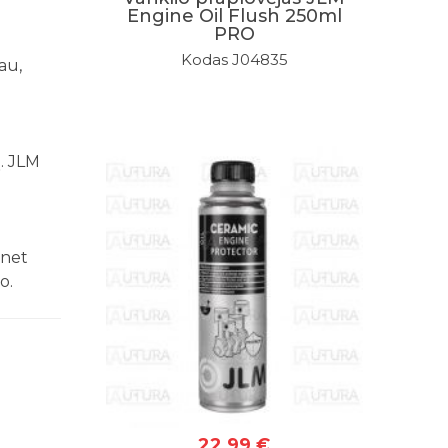
Engine Oil Flush 250ml
PRO
Kodas J04835
au,
ą. JLM
 net
o.
22,99 €