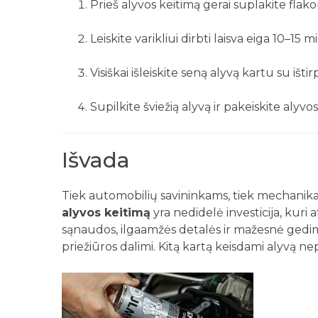
Prieš alyvos keitimą gerai suplakite flako
Leiskite varikliui dirbti laisva eiga 10–15 
Visiškai išleiskite seną alyvą kartu su iš
Supilkite šviežią alyvą ir pakeiskite alyvo
Išvada
Tiek automobilių savininkams, tiek mechanik
alyvos keitimą
yra nedidelė investicija, kuri
sąnaudos, ilgaamžės detalės ir mažesnė gedim
priežiūros dalimi. Kitą kartą keisdami alyvą nep