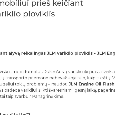
biliui prieš keičiant
iklio ploviklis
nt alyvą reikalingas JLM variklio ploviklis - JLM Eng
visko – nuo dumblu užsikimšusių variklių iki prastai veiki
 jų transporto priemonė nebevažiuoja taip, kaip turėtų. 
augeliui tokių problemų – naudoti
JLM Engine Oil Flush
s padeda varikliui išlikti švaresniam ilgesnį laiką, pagerina
l tai taip svarbu? Panagrinėkime.