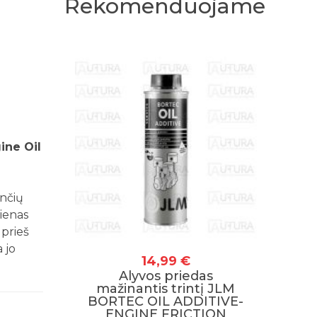
Rekomenduojame
ine Oil
ančių
Vienas
prieš
 jo
14,99 €
Alyvos priedas
mažinantis trintį JLM
BORTEC OIL ADDITIVE-
ENGINE FRICTION