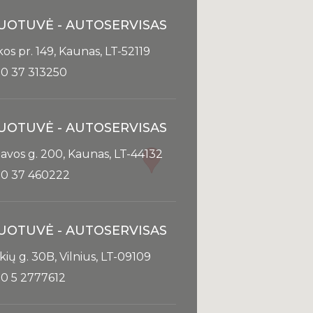
UOTUVĖ - AUTOSERVISAS
kos pr. 149, Kaunas, LT-52119
0 37 313250
UOTUVĖ - AUTOSERVISAS
avos g. 200, Kaunas, LT-44132
0 37 460222
UOTUVĖ - AUTOSERVISAS
kių g. 30B, Vilnius, LT-09109
0 5 2777612