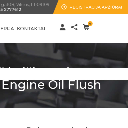
 g. 30B, Vilnius, LT-09109
REGISTRACIJA APŽIŪRAI
 5 2777612
0
ERIJA
KONTAKTAI
 keičiant alyvą
M Engine Oil Flush