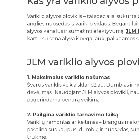
Kas yra variklio alyvos p
Variklio alyvos ploviklis – tai specialiai suk
anglies nuosėdas iš variklio vidaus. Bėgant laik
alyvos kanalus ir sumažinti efektyvumą.
JLM 
kartu su sena alyva išbėga lauk, palikdamos šva
JLM variklio alyvos plov
1. Maksimalus variklio našumas
Švarus variklis veikia sklandžiau. Dumblas ir neš
dėvėjimąsi. Naudojant JLM alyvos ploviklį, nauj
pagerindama bendrą veikimą.
2. Pailgina variklio tarnavimo laiką
Variklių remontas ar keitimas – brangus malon
pašalina susikaupusį dumblą ir nuosėdas, sum
trukmę.