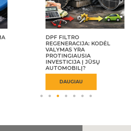
DPF FILTRO
REGENERACIJA: KODĖL
VALYMAS YRA
PROTINGIAUSIA
INVESTICIJA Į JŪSŲ
AUTOMOBILĮ?
DAUGIAU
1
2
3
4
5
6
7