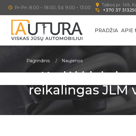
Taikos pr. 149, 
Pr-Pn: 8:00 – 18:00, Šd: 9:00 – 13:00
+370 37 31325
PRADŽIA
APIE
Pagrindinis
Naujienos
Kodėl kiekvien
reikalingas JLM v