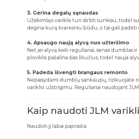
3. Gerina degalų sąnaudas
Užsikimšęs variklis turi dirbti sunkiau, todėl 
degina kurą švaresniu būdu, o tai gali padėti
4. Apsaugo naują alyvą nuo užteršimo
Net jei alyvą keiti reguliariai, senas dumblas ir
ploviklis pašalina šias likučius, todėl nauja aly
5. Padeda išvengti brangaus remonto
Nepaisydami dumblų sankaupų, rizikuojate rimtai
variklio užstrigimu. Reguliariai naudojant JLM
Kaip naudoti JLM varikli
Naudoti jį labai paprasta: