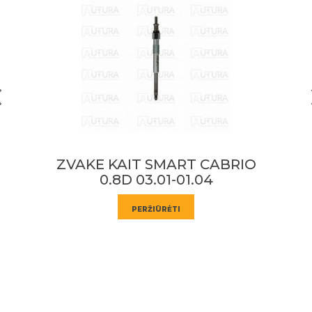
BRIO
ŽVAKĖ KAIT CHEVROLET C2500
TAHOE; HUMMER H1 6.5D 01.92
12.04
PERŽIŪRĖTI