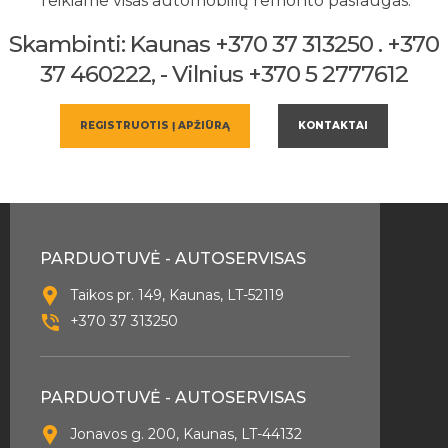
Teikiame visas automobilių remonto paslaugas.
Skambinti: Kaunas +370 37 313250 . +370
37 460222, - Vilnius +370 5 2777612
REGISTRUOTIS Į APŽIŪRĄ
KONTAKTAI
PARDUOTUVĖ - AUTOSERVISAS
Taikos pr. 149, Kaunas, LT-52119
+370 37 313250
PARDUOTUVĖ - AUTOSERVISAS
Jonavos g. 200, Kaunas, LT-44132