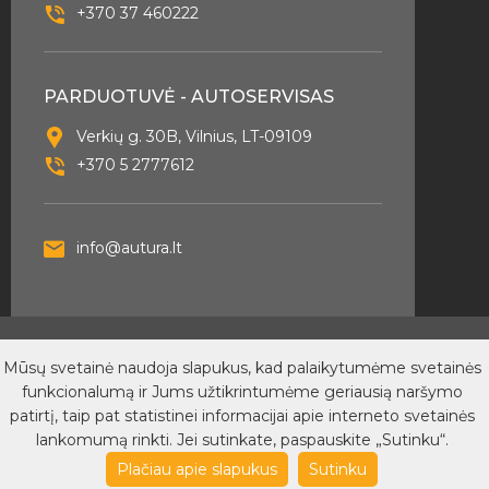
+370 37 460222
PARDUOTUVĖ - AUTOSERVISAS
Verkių g. 30B, Vilnius, LT-09109
+370 5 2777612
info@autura.lt
© 2026 Autura - Visos teisės saugomos. Sukurta
Mūsų svetainė naudoja slapukus, kad palaikytumėme svetainės
SubconIT
funkcionalumą ir Jums užtikrintumėme geriausią naršymo
Dėl PVM sąskaitų išrašymo
Privatumo taisyklės
Pirkimo
patirtį, taip pat statistinei informacijai apie interneto svetainės
taisyklės
lankomumą rinkti. Jei sutinkate, paspauskite „Sutinku“.
Plačiau apie slapukus
Sutinku