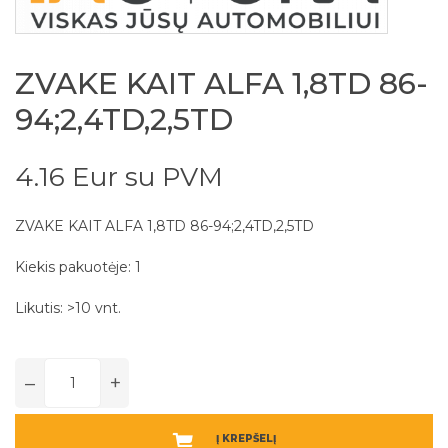
ZVAKE KAIT ALFA 1,8TD 86-
94;2,4TD,2,5TD
4.16 Eur su PVM
ZVAKE KAIT ALFA 1,8TD 86-94;2,4TD,2,5TD
Kiekis pakuotėje: 1
Likutis: >10 vnt.
–
+
Į KREPŠELĮ