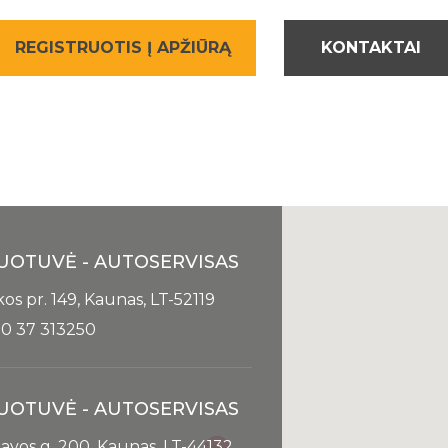
REGISTRUOTIS Į APŽIŪRĄ
KONTAKTAI
UOTUVĖ - AUTOSERVISAS
kos pr. 149, Kaunas, LT-52119
0 37 313250
UOTUVĖ - AUTOSERVISAS
avos g. 200, Kaunas, LT-44132