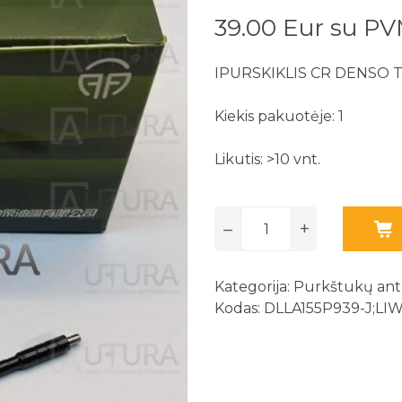
39.00 Eur su P
IPURSKIKLIS CR DENSO
Kiekis pakuotėje: 1
Likutis: >10 vnt.
–
+
Kategorija:
Purkštukų antg
Kodas: DLLA155P939-J;LI