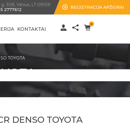
 g. 30B, Vilnius, LT-09109
REGISTRACIJA APŽIŪRAI
 5 2777612
0
ERIJA
KONTAKTAI
NSO TOYOTA
OYOTA
 CR DENSO TOYOTA