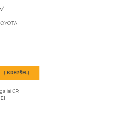
VM
 TOYOTA
Į KREPŠELĮ
aliai CR
WEI