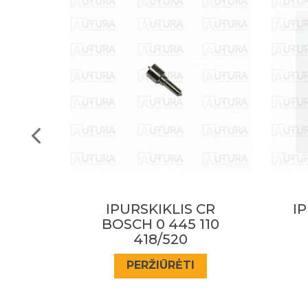
CR
IPURSKIKLIS CR VW
110
2.0TDI
D
PERŽIŪRĖTI