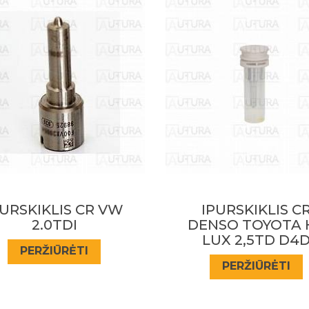
IPURSKIKLIS CR
IPURSKIKLIS CR J
ENSO TOYOTA HI-
DEERE TRAKTORI
LUX 2,5TD D4D
4045H
PERŽIŪRĖTI
PERŽIŪRĖTI