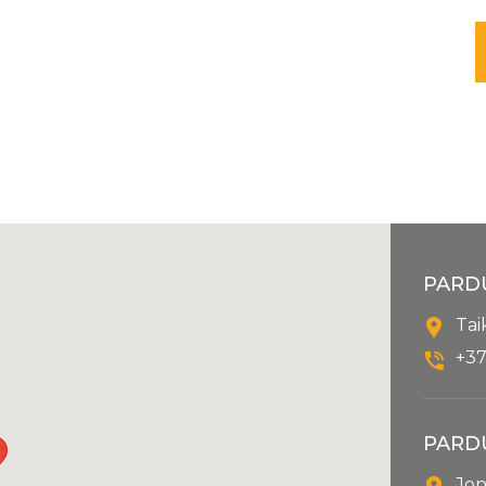
PARD
Tai
+37
PARD
Jon