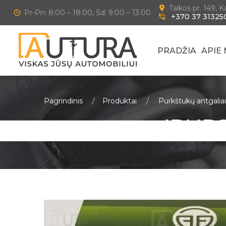
Taikos pr. 149, 
Pr-Pn: 8:00 – 18:00, Šd: 9:00 – 13:00
+370 37 31325
PRADŽIA
APIE
Pagrindinis
Produktai
Purkštukų antgaliai 
IPUR