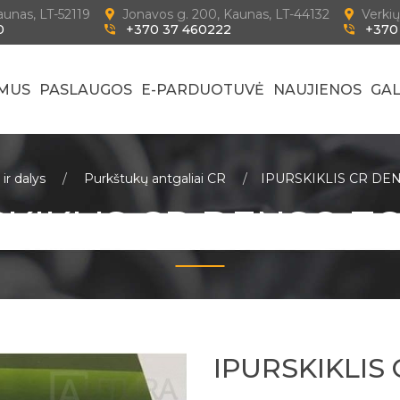
Kaunas, LT-52119
Jonavos g. 200, Kaunas, LT-44132
Verkių
0
+370 37 460222
+370
 MUS
PASLAUGOS
E-PARDUOTUVĖ
NAUJIENOS
GAL
ir dalys
Purkštukų antgaliai CR
IPURSKIKLIS CR DE
SKIKLIS CR DENSO T
IPURSKIKLIS