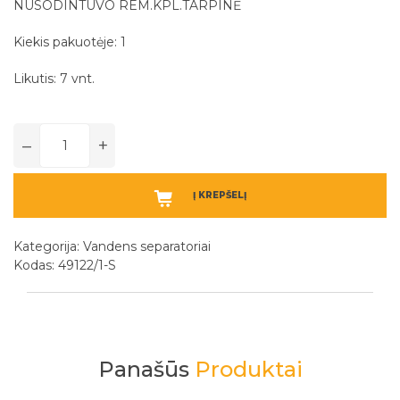
NUSODINTUVO REM.KPL.TARPINĖ
Kiekis pakuotėje: 1
Likutis: 7 vnt.
–
+
Į KREPŠELĮ
Kategorija:
Vandens separatoriai
Kodas: 49122/1-S
Panašūs
Produktai