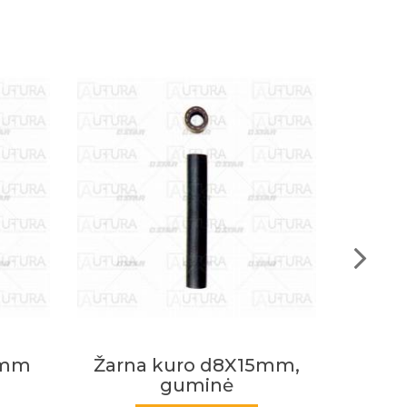
5mm,
Žarna kuro d10X17mm
Ža
guminė
perm