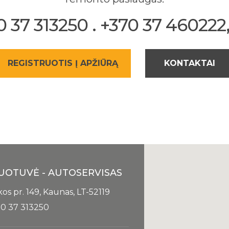
37 313250 . +370 37 460222, 
REGISTRUOTIS Į APŽIŪRĄ
KONTAKTAI
UOTUVĖ - AUTOSERVISAS
kos pr. 149, Kaunas, LT-52119
0 37 313250