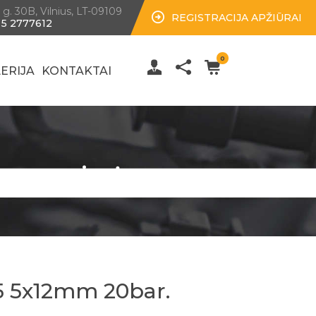
 g. 30B, Vilnius, LT-09109
REGISTRACIJA APŽIŪRAI
 5 2777612
0
ERIJA
KONTAKTAI
. guminė
5 5x12mm 20bar.