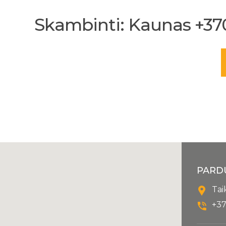
Skambinti: Kaunas +370 
PARD
Tai
+37