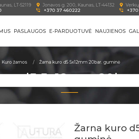
Kaunas, LT-52119
Jonavos g. 200, Kaunas, LT-44132
Verkių
0
+370 37 460222
+370
 MUS
PASLAUGOS
E-PARDUOTUVĖ
NAUJIENOS
GAL
Kuro žarnos
Žarna kuro d5 5x12mm 20bar. guminė
uro d5 5x12mm 20bar
Žarna kuro d