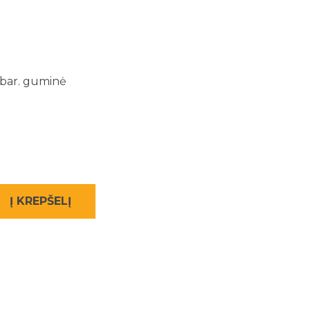
M
bar. guminė
Į KREPŠELĮ