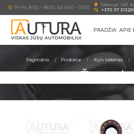
Taikos pr. 149, 
Pr-Pn: 8:00 – 18:00, Šd: 9:00 – 13:00
+370 37 31325
PRADŽIA
APIE
Pagrindinis
Produktai
Kuro tiekimas
Žarna k