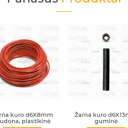
rna kuro d6X13mm
Žarna kuro d8X1
guminė
guminė