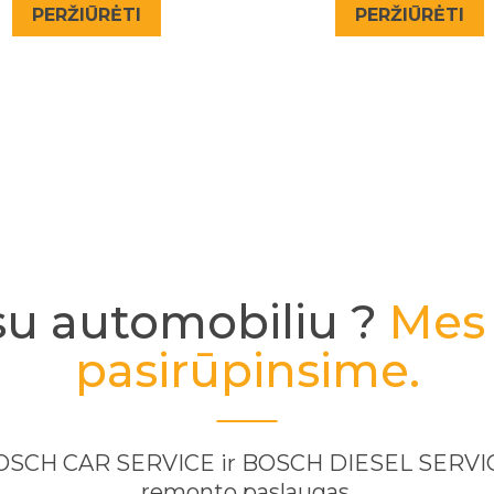
PERŽIŪRĖTI
PERŽIŪRĖTI
su automobiliu ?
Mes 
pasirūpinsime.
 BOSCH CAR SERVICE ir BOSCH DIESEL SERVICE
remonto paslaugas.