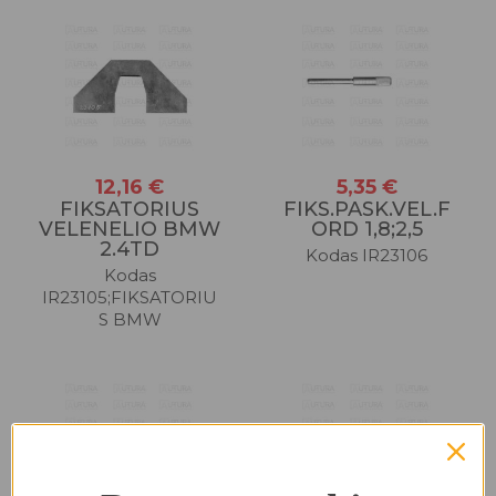
12,16 €
5,35 €
FIKSATORIUS
FIKS.PASK.VEL.F
VELENELIO BMW
ORD 1,8;2,5
2.4TD
Kodas IR23106
Kodas
IR23105;FIKSATORIU
S BMW
Prenumeruokite