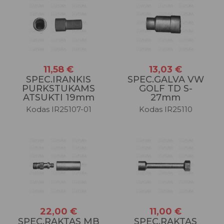
11,58 €
13,03 €
SPEC.IRANKIS
SPEC.GALVA VW
PURKSTUKAMS
GOLF TD S-
ATSUKTI 19mm
27mm
Kodas IR25107-01
Kodas IR25110
22,00 €
11,00 €
SPEC.RAKTAS MB
SPEC.RAKTAS