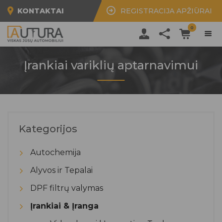
KONTAKTAI
REGISTRACIJA APŽIŪRAI
0
Įrankiai variklių aptarnavimui
Kategorijos
Autochemija
Alyvos ir Tepalai
DPF filtrų valymas
Įrankiai & Įranga