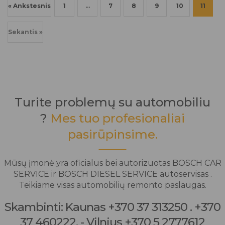
« Ankstesnis
1
…
7
8
9
10
11
Sekantis »
Turite problemų su automobiliu
?
Mes tuo profesionaliai
pasirūpinsime.
Mūsų įmonė yra oficialus bei autorizuotas BOSCH CAR
SERVICE ir BOSCH DIESEL SERVICE autoservisas .
Teikiame visas automobilių remonto paslaugas.
Skambinti: Kaunas +370 37 313250 . +370
37 460222, - Vilnius +370 5 2777612