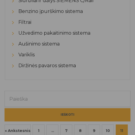
Siurbliai ir dalys SIEMENS C/Rail
Benzino įpurškimo sistema
Filtrai
Užvedimo pakaitinimo sistema
Aušinimo sistema
Variklis
Diržinės pavaros sistema
IEŠKOTI
« Ankstesnis
1
…
7
8
9
10
11