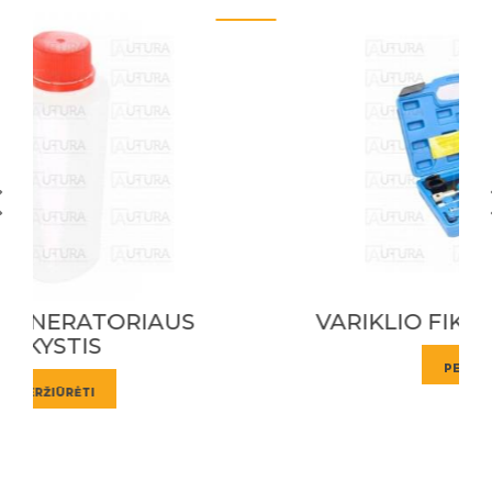
VARIKLIO FIKSATORIUS KMPL
PERŽIŪRĖTI