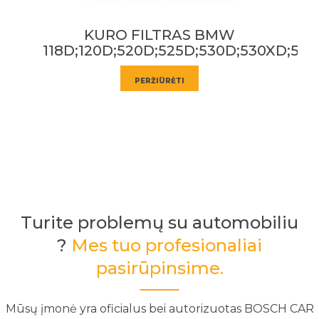
W
KURO FILTRAS Opel Mokka 1.7
D;530XD;535D;730D
PERŽIŪRĖTI
Turite problemų su automobiliu
?
Mes tuo profesionaliai
pasirūpinsime.
Mūsų įmonė yra oficialus bei autorizuotas BOSCH CAR